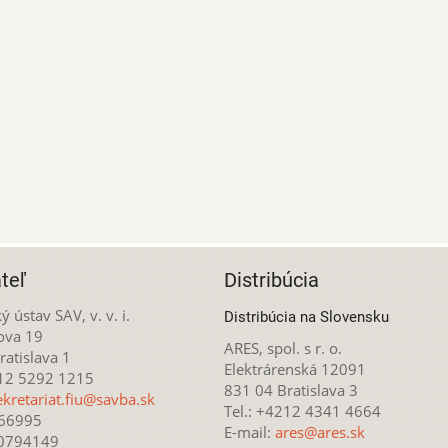
teľ
Distribúcia
ý ústav SAV, v. v. i.
Distribúcia na Slovensku
ova 19
ARES, spol. s r. o.
atislava 1
Elektrárenská 12091
212 5292 1215
831 04 Bratislava 3
ekretariat.fiu@savba.sk
Tel.: +4212 4341 4664
166995
E-mail:
ares@ares.sk
20794149