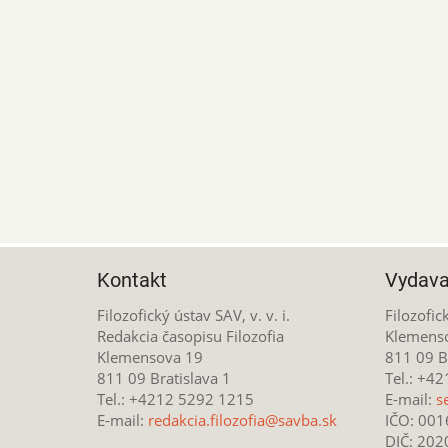
Kontakt
Vydava
Filozofický ústav SAV, v. v. i.
Filozofick
Redakcia časopisu Filozofia
Klemens
Klemensova 19
811 09 Br
811 09 Bratislava 1
Tel.: +4
Tel.: +4212 5292 1215
E-mail:
s
E-mail:
redakcia.filozofia@savba.sk
IČO: 00
DIČ: 20