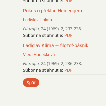
Súbor na stiahnutie:
PDF
Pokus o překlad Heideggera
Ladislav Holata
Filozofia
,
24 (1969)
,
2
,
233-236.
Súbor na stiahnutie:
PDF
Ladislav Klíma — filozof-básnik
Viera Hudečková
Filozofia
,
24 (1969)
,
2
,
236-238.
Súbor na stiahnutie:
PDF
Späť