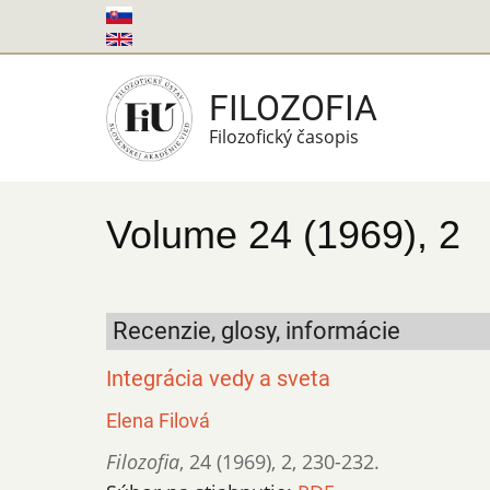
Skočiť
na
hlavný
FILOZOFIA
obsah
Filozofický časopis
Volume 24 (1969), 2
Recenzie, glosy, informácie
Integrácia vedy a sveta
Elena Filová
Filozofia
,
24 (1969)
,
2
,
230-232.