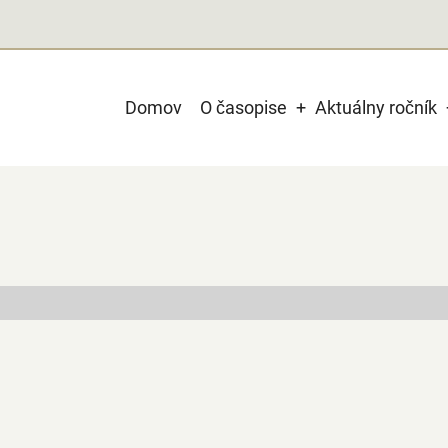
Main
Domov
O časopise
Aktuálny ročník
navigation