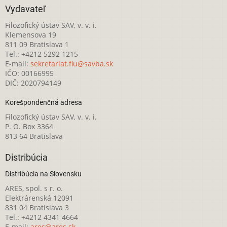
Vydavateľ
Filozofický ústav SAV, v. v. i.
Klemensova 19
811 09 Bratislava 1
Tel.: +4212 5292 1215
E-mail:
sekretariat.fiu@savba.sk
IČO: 00166995
DIČ: 2020794149
Korešpondenčná adresa
Filozofický ústav SAV, v. v. i.
P. O. Box 3364
813 64 Bratislava
Distribúcia
Distribúcia na Slovensku
ARES, spol. s r. o.
Elektrárenská 12091
831 04 Bratislava 3
Tel.: +4212 4341 4664
E-mail:
ares@ares.sk