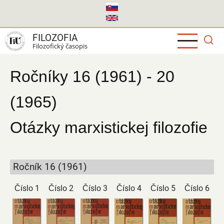
Skočiť
na
hlavný
FILOZOFIA
obsah
Filozofický časopis
Ročníky 16 (1961) - 20
(1965)
Otázky marxistickej filozofie
Ročník 16 (1961)
Číslo 1
Číslo 2
Číslo 3
Číslo 4
Číslo 5
Číslo 6