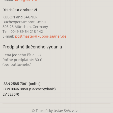
Distribúcia v zahraničí
KUBON and SAGNER
Buchexport-Import GmbH
803 28 München, Germany
Tel.: 0049 89 54 218 142
E-mail:
postmaster@kubon-sagner.de
Predplatné tlačeného vydania
Cena jedného čísla: 5 €
Ročné predplatné: 30 €
(bez poštovného)
ISSN 2585-7061 (online)
ISSN 0046-385X (tlačené vydanie)
EV 3290/0
© Filozofický ústav SAV, v. v. i.