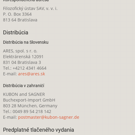
Filozofický ústav SAV, v. v. i.
P. O. Box 3364
813 64 Bratislava
Distribúcia
Distribúcia na Slovensku
ARES, spol. s r. o.
Elektrárenská 12091
831 04 Bratislava 3
Tel.: +4212 4341 4664
E-mail:
ares@ares.sk
Distribúcia v zahraničí
KUBON and SAGNER
Buchexport-Import GmbH
803 28 München, Germany
Tel.: 0049 89 54 218 142
E-mail:
postmaster@kubon-sagner.de
Predplatné tlačeného vydania