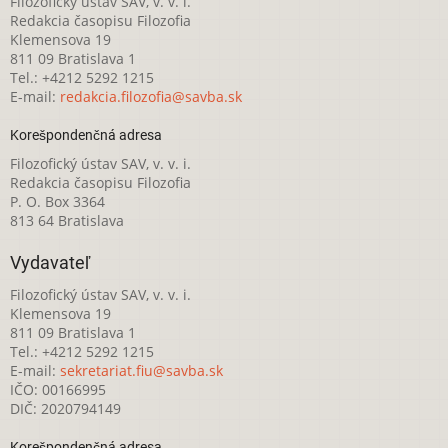
Filozofický ústav SAV, v. v. i.
Redakcia časopisu Filozofia
Klemensova 19
811 09 Bratislava 1
Tel.: +4212 5292 1215
E-mail:
redakcia.filozofia@savba.sk
Korešpondenčná adresa
Filozofický ústav SAV, v. v. i.
Redakcia časopisu Filozofia
P. O. Box 3364
813 64 Bratislava
Vydavateľ
Filozofický ústav SAV, v. v. i.
Klemensova 19
811 09 Bratislava 1
Tel.: +4212 5292 1215
E-mail:
sekretariat.fiu@savba.sk
IČO: 00166995
DIČ: 2020794149
Korešpondenčná adresa