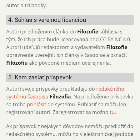
autor a tri bodky.
4. Súhlas s verejnou licenciou
Autori predložením článku do
Filozofie
súhlasia s
tým, že ich práca bude licencovaná pod CC BY-NC 4.0.
Autori udeľujú redaktorom a vydavateľom
Filozofie
oprávnenie uverejniť ich články v časopise a označiť
Filozofiu
ako pôvodné médium uverejnenia.
5. Kam zaslať príspevok
Autori svoje príspevky predkladajú do
redakčného
systému časopisu
Filozofia
. Na predloženie príspevku
sa treba
prihlásiť
do systému. Prihlásiť sa môžu len
registrovaní autori. Zaregistrovať sa možno
tu
.
Ak príspevok z nejakých dôvodov nemôžu predložiť do
redakčného systému, môžu ho v elektronickej podobe