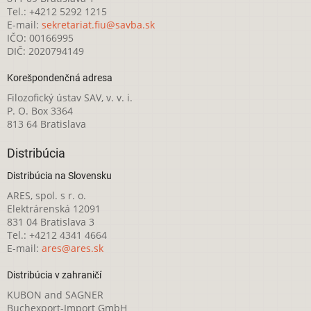
Tel.: +4212 5292 1215
E-mail:
sekretariat.fiu@savba.sk
IČO: 00166995
DIČ: 2020794149
Korešpondenčná adresa
Filozofický ústav SAV, v. v. i.
P. O. Box 3364
813 64 Bratislava
Distribúcia
Distribúcia na Slovensku
ARES, spol. s r. o.
Elektrárenská 12091
831 04 Bratislava 3
Tel.: +4212 4341 4664
E-mail:
ares@ares.sk
Distribúcia v zahraničí
KUBON and SAGNER
Buchexport-Import GmbH