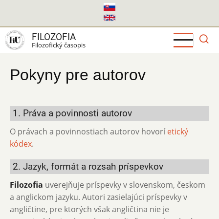
Skočiť
na
hlavný
FILOZOFIA
obsah
Filozofický časopis
Pokyny pre autorov
1. Práva a povinnosti autorov
O právach a povinnostiach autorov hovorí
etický
kódex
.
2. Jazyk, formát a rozsah príspevkov
Filozofia
uverejňuje príspevky v slovenskom, českom
a anglickom jazyku. Autori zasielajúci príspevky v
angličtine, pre ktorých však angličtina nie je