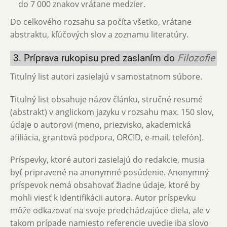
do 7 000 znakov vrátane medzier.
Do celkového rozsahu sa počíta všetko, vrátane
abstraktu, kľúčových slov a zoznamu literatúry.
3. Príprava rukopisu pred zaslaním do
Filozofie
Titulný list autori zasielajú v samostatnom súbore.
Titulný list obsahuje názov článku, stručné resumé
(abstrakt) v anglickom jazyku v rozsahu max. 150 slov,
údaje o autorovi (meno, priezvisko, akademická
afiliácia, grantová podpora, ORCID, e-mail, telefón).
Príspevky, ktoré autori zasielajú do redakcie, musia
byť pripravené na anonymné posúdenie. Anonymný
príspevok nemá obsahovať žiadne údaje, ktoré by
mohli viesť k identifikácii autora. Autor príspevku
môže odkazovať na svoje predchádzajúce diela, ale v
takom prípade namiesto referencie uvedie iba slovo