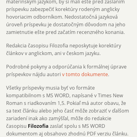
materinským jazykom, by si mali ešte pred zaslaním
príspevku zabezpečiť korektúry rodeným anglicky
hovoriacim odborníkom. Nedostatočná jazyková
úroveň príspevku je dostatočným dôvodom na jeho
zamietnutie ešte pred začatím recenzného konania.
Redakcia časopisu Filozofia neposkytuje korektúry
článkov v anglickom, ani v českom jazyku.
Podrobné pokyny a odporúčania k formálnej úprave
príspevkov nájdu autori
v tomto dokumente
.
Všetky príspevky musia byť vo formáte
kompatibilnom s MS WORD, napísané v Times New
Roman s riadkovaním 1,5. Pokiaľ má autor obavu, že
sa text článku alebo jeho časť môže zobraziť v ďalšom
zariadení inak ako zamýšľal, môže do redakcie
časopisu
Filozofia
zaslať spolu s MS WORD
dokumentom aj obsahovo zhodnú PDF verziu článku.