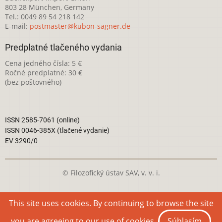
803 28 München, Germany
Tel.: 0049 89 54 218 142
E-mail:
postmaster@kubon-sagner.de
Predplatné tlačeného vydania
Cena jedného čísla: 5 €
Ročné predplatné: 30 €
(bez poštovného)
ISSN 2585-7061 (online)
ISSN 0046-385X (tlačené vydanie)
EV 3290/0
© Filozofický ústav SAV, v. v. i.
Táto webová stránka je licencovaná pod
Creative Commons
This site uses cookies. By continuing to browse the site
Attribution-NonCommercial 4.0 International License
you are agreeing to our use of cookies.
Súhlasím