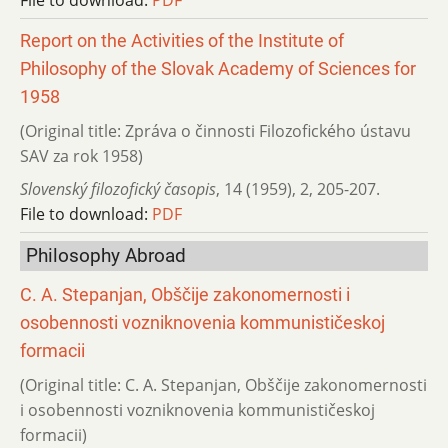
File to download:
PDF
Report on the Activities of the Institute of
Philosophy of the Slovak Academy of Sciences for
1958
(Original title: Zpráva o činnosti Filozofického ústavu
SAV za rok 1958)
Slovenský filozofický časopis
,
14 (1959)
,
2
,
205-207.
File to download:
PDF
Philosophy Abroad
C. A. Stepanjan, Obščije zakonomernosti i
osobennosti vozniknovenia kommunističeskoj
formacii
(Original title: C. A. Stepanjan, Obščije zakonomernosti
i osobennosti vozniknovenia kommunističeskoj
formacii)