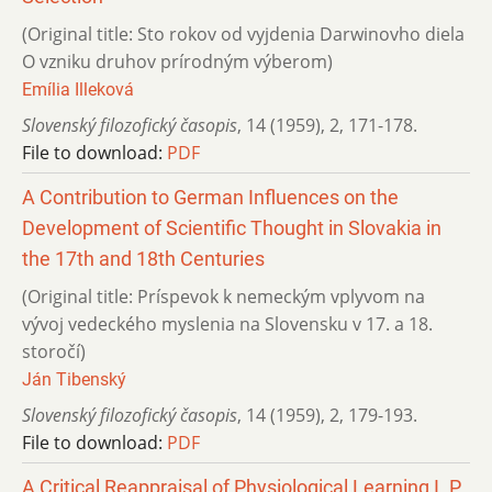
(Original title: Sto rokov od vyjdenia Darwinovho diela
O vzniku druhov prírod­ným výberom)
Emília Illeková
Slovenský filozofický časopis
,
14 (1959)
,
2
,
171-178.
File to download:
PDF
A Contribution to German Influences on the
Development of Scientific Thought in Slovakia in
the 17th and 18th Centuries
(Original title: Príspevok k nemeckým vplyvom na
vývoj vedeckého myslenia na Slovensku v 17. a 18.
storočí)
Ján Tibenský
Slovenský filozofický časopis
,
14 (1959)
,
2
,
179-193.
File to download:
PDF
A Critical Reappraisal of Physiological Learning I. P.