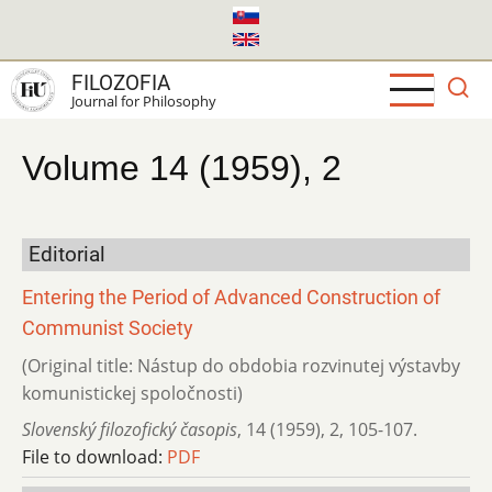
Skip
to
main
FILOZOFIA
content
Journal for Philosophy
Volume 14 (1959), 2
Editorial
Entering the Period of Advanced Construction of
Communist Society
(Original title: Nástup do obdobia rozvinutej výstavby
komunistickej spoločnosti)
Slovenský filozofický časopis
,
14 (1959)
,
2
,
105-107.
File to download:
PDF