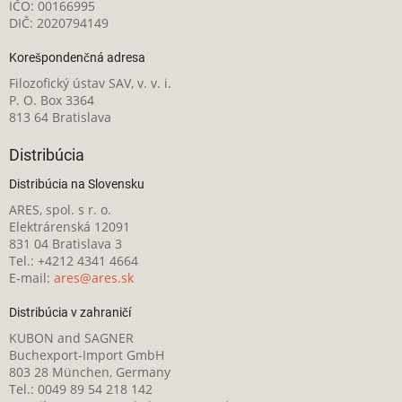
IČO: 00166995
DIČ: 2020794149
Korešpondenčná adresa
Filozofický ústav SAV, v. v. i.
P. O. Box 3364
813 64 Bratislava
Distribúcia
Distribúcia na Slovensku
ARES, spol. s r. o.
Elektrárenská 12091
831 04 Bratislava 3
Tel.: +4212 4341 4664
E-mail:
ares@ares.sk
Distribúcia v zahraničí
KUBON and SAGNER
Buchexport-Import GmbH
803 28 München, Germany
Tel.: 0049 89 54 218 142