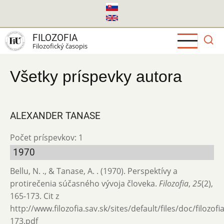
Skočiť
na
hlavný
FILOZOFIA
obsah
Filozofický časopis
Všetky príspevky autora
ALEXANDER TANASE
Počet príspevkov: 1
1970
Bellu, N. ., & Tanase, A. . (1970). Perspektívy a
protirečenia súčasného vývoja človeka.
Filozofia
,
25
(2),
165-173. Cit z
http://www.filozofia.sav.sk/sites/default/files/doc/filozof
173.pdf