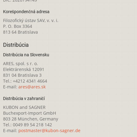
Korešpondenčná adresa
Filozofický ústav SAV, v. v. i.
P. O. Box 3364
813 64 Bratislava
Distribúcia
Distribúcia na Slovensku
ARES, spol. s r. o.
Elektrárenská 12091
831 04 Bratislava 3
Tel.: +4212 4341 4664
E-mail:
ares@ares.sk
Distribúcia v zahraničí
KUBON and SAGNER
Buchexport-Import GmbH
803 28 München, Germany
Tel.: 0049 89 54 218 142
E-mail:
postmaster@kubon-sagner.de