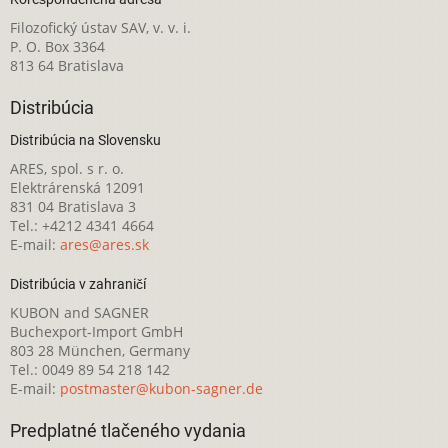
Filozofický ústav SAV, v. v. i.
P. O. Box 3364
813 64 Bratislava
Distribúcia
Distribúcia na Slovensku
ARES, spol. s r. o.
Elektrárenská 12091
831 04 Bratislava 3
Tel.: +4212 4341 4664
E-mail:
ares@ares.sk
Distribúcia v zahraničí
KUBON and SAGNER
Buchexport-Import GmbH
803 28 München, Germany
Tel.: 0049 89 54 218 142
E-mail:
postmaster@kubon-sagner.de
Predplatné tlačeného vydania