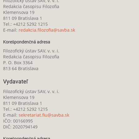
Filozofický ústav SAV, v. v. i.
Redakcia časopisu Filozofia
Klemensova 19
811 09 Bratislava 1
Tel.: +4212 5292 1215
E-mail:
redakcia.filozofia@savba.sk
Korešpondenčná adresa
Filozofický ústav SAV, v. v. i.
Redakcia časopisu Filozofia
P. O. Box 3364
813 64 Bratislava
Vydavateľ
Filozofický ústav SAV, v. v. i.
Klemensova 19
811 09 Bratislava 1
Tel.: +4212 5292 1215
E-mail:
sekretariat.fiu@savba.sk
IČO: 00166995
DIČ: 2020794149
Korešpondenčná adresa