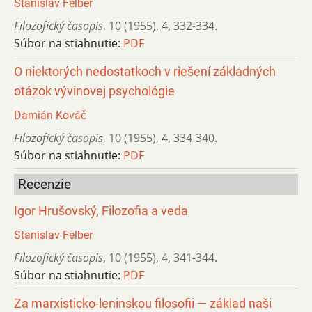
Stanislav Felber
Filozofický časopis
,
10 (1955)
,
4
,
332-334.
Súbor na stiahnutie:
PDF
O niektorých nedostatkoch v riešení základných
otázok vývinovej psycho­lógie
Damián Kováč
Filozofický časopis
,
10 (1955)
,
4
,
334-340.
Súbor na stiahnutie:
PDF
Recenzie
Igor Hrušovský, Filozofia a veda
Stanislav Felber
Filozofický časopis
,
10 (1955)
,
4
,
341-344.
Súbor na stiahnutie:
PDF
Za marxisticko-leninskou filosofii — základ naši