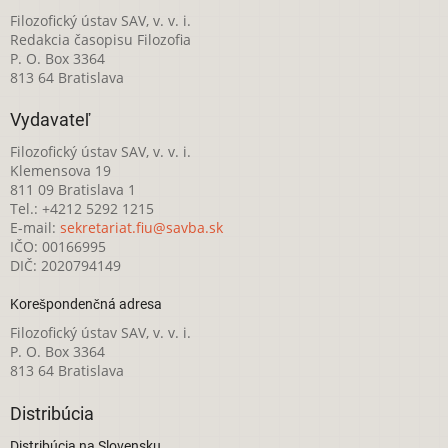
Filozofický ústav SAV, v. v. i.
Redakcia časopisu Filozofia
P. O. Box 3364
813 64 Bratislava
Vydavateľ
Filozofický ústav SAV, v. v. i.
Klemensova 19
811 09 Bratislava 1
Tel.: +4212 5292 1215
E-mail:
sekretariat.fiu@savba.sk
IČO: 00166995
DIČ: 2020794149
Korešpondenčná adresa
Filozofický ústav SAV, v. v. i.
P. O. Box 3364
813 64 Bratislava
Distribúcia
Distribúcia na Slovensku