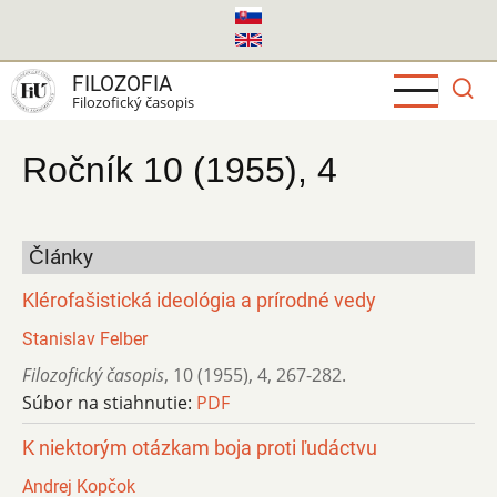
Skočiť
na
hlavný
FILOZOFIA
obsah
Filozofický časopis
Ročník 10 (1955), 4
Články
Klérofašistická ideológia a prírodné vedy
Stanislav Felber
Filozofický časopis
,
10 (1955)
,
4
,
267-282.
Súbor na stiahnutie:
PDF
K niektorým otázkam boja proti ľudáctvu
Andrej Kopčok