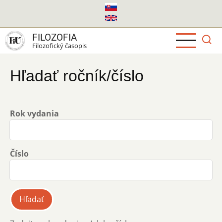
Skočiť
na
hlavný
FILOZOFIA
obsah
Filozofický časopis
Hľadať ročník/číslo
Rok vydania
Číslo