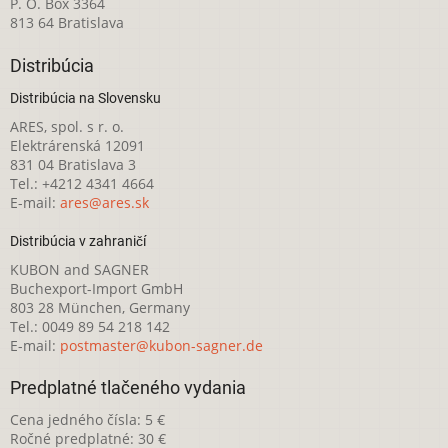
P. O. Box 3364
813 64 Bratislava
Distribúcia
Distribúcia na Slovensku
ARES, spol. s r. o.
Elektrárenská 12091
831 04 Bratislava 3
Tel.: +4212 4341 4664
E-mail:
ares@ares.sk
Distribúcia v zahraničí
KUBON and SAGNER
Buchexport-Import GmbH
803 28 München, Germany
Tel.: 0049 89 54 218 142
E-mail:
postmaster@kubon-sagner.de
Predplatné tlačeného vydania
Cena jedného čísla: 5 €
Ročné predplatné: 30 €