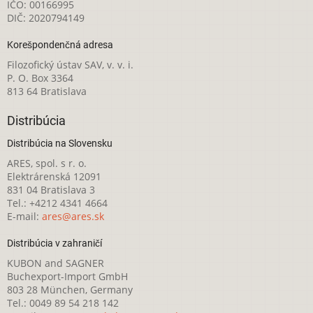
IČO: 00166995
DIČ: 2020794149
Korešpondenčná adresa
Filozofický ústav SAV, v. v. i.
P. O. Box 3364
813 64 Bratislava
Distribúcia
Distribúcia na Slovensku
ARES, spol. s r. o.
Elektrárenská 12091
831 04 Bratislava 3
Tel.: +4212 4341 4664
E-mail:
ares@ares.sk
Distribúcia v zahraničí
KUBON and SAGNER
Buchexport-Import GmbH
803 28 München, Germany
Tel.: 0049 89 54 218 142