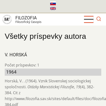
Skočiť
na
hlavný
FILOZOFIA
obsah
Filozofický časopis
Všetky príspevky autora
V. HORSKÁ
Počet príspevkov: 1
1964
Horská, V. . (1964). Vznik Slovenskej sociologickej
spoločnosti.
Otázky Marxistickej Filozofie
,
19
(4), 382-
384. Cit z
http://www.filozofia.sav.sk/sites/default/files/doc/filozof
384.pdf