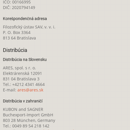
IČO: 00166995
DIČ: 2020794149
Korešpondenčná adresa
Filozofický ústav SAV, v. v. i.
P. O. Box 3364
813 64 Bratislava
Distribúcia
Distribúcia na Slovensku
ARES, spol. s r. o.
Elektrárenská 12091
831 04 Bratislava 3
Tel.: +4212 4341 4664
E-mail:
ares@ares.sk
Distribúcia v zahraničí
KUBON and SAGNER
Buchexport-Import GmbH
803 28 München, Germany
Tel.: 0049 89 54 218 142