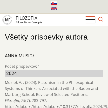
Skočiť
na
hlavný
FILOZOFIA
obsah
Filozofický časopis
Všetky príspevky autora
ANNA MUSIOŁ
Počet príspevkov: 1
2024
Musioł, A. . (2024). Platonism in the Philosophical
Systems of Thinkers Associated with the Baden and
Marburg School: Review of Selected Positions.
Filozofia
,
79
(7), 783-797.
https://doi.org/https://doi.org/10.31577/filozofia.2024.79