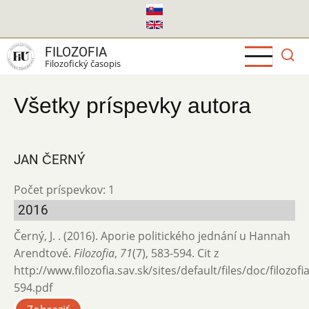
Skočiť
na
hlavný
FILOZOFIA
obsah
Filozofický časopis
Všetky príspevky autora
JAN ČERNÝ
Počet príspevkov: 1
2016
Černý, J. . (2016). Aporie politického jednání u Hannah
Arendtové.
Filozofia
,
71
(7), 583-594. Cit z
http://www.filozofia.sav.sk/sites/default/files/doc/filozof
594.pdf