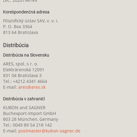
DIČ: 2020794149
Korešpondenčná adresa
Filozofický ústav SAV, v. v. i.
P. O. Box 3364
813 64 Bratislava
Distribúcia
Distribúcia na Slovensku
ARES, spol. s r. o.
Elektrárenská 12091
831 04 Bratislava 3
Tel.: +4212 4341 4664
E-mail:
ares@ares.sk
Distribúcia v zahraničí
KUBON and SAGNER
Buchexport-Import GmbH
803 28 München, Germany
Tel.: 0049 89 54 218 142
E-mail:
postmaster@kubon-sagner.de