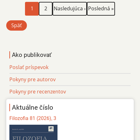
Aktuálna
Page
Ďalšia
Posledná
Stránkovanie
1
2
Nasledujúca ›
Posledná »
stránka
strana
strana
Späť
Ako publikovať
Poslať príspevok
Pokyny pre autorov
Pokyny pre recenzentov
Aktuálne číslo
Filozofia 81 (2026), 3