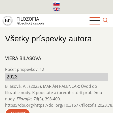
Skočiť
na
hlavný
FILOZOFIA
obsah
Filozofický časopis
Všetky príspevky autora
VIERA BILASOVÁ
Počet príspevkov: 12
2023
Bilasová, V. . (2023). MARIÁN PALENČÁR: Úvod do
filozofie nudy: K podstate a (pred)histórii problému
nudy.
Filozofia
,
78
(5), 398-400.
https://doi.org/https://doi.org/10.31577/filozofia.2023.78