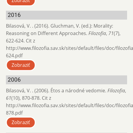
Zobraziť
2016
Bilasová, V. . (2016). Gluchman, V. (ed.): Morality:
Reasoning on Different Approaches.
Filozofia
,
71
(7),
622-624. Cit z
http://www.filozofia.sav.sk/sites/default/files/doc/filozof
624.pdf
Zobraziť
2006
Bilasová, V. . (2006). Étos a národné vedomie.
Filozofia
,
61
(10), 870-878. Cit z
http://www.filozofia.sav.sk/sites/default/files/doc/filozof
878.pdf
Zobraziť