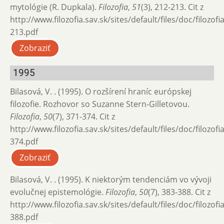
mytológie (R. Dupkala).
Filozofia
,
51
(3), 212-213. Cit z
http://www.filozofia.sav.sk/sites/default/files/doc/filozof
213.pdf
Zobraziť
1995
Bilasová, V. . (1995). O rozšírení hraníc európskej
filozofie. Rozhovor so Suzanne Stern-Gilletovou.
Filozofia
,
50
(7), 371-374. Cit z
http://www.filozofia.sav.sk/sites/default/files/doc/filozof
374.pdf
Zobraziť
Bilasová, V. . (1995). K niektorým tendenciám vo vývoji
evolučnej epistemológie.
Filozofia
,
50
(7), 383-388. Cit z
http://www.filozofia.sav.sk/sites/default/files/doc/filozof
388.pdf