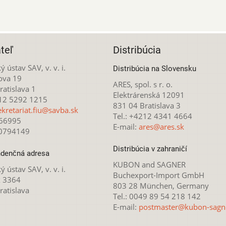
teľ
Distribúcia
ý ústav SAV, v. v. i.
Distribúcia na Slovensku
ova 19
ARES, spol. s r. o.
atislava 1
Elektrárenská 12091
212 5292 1215
831 04 Bratislava 3
ekretariat.fiu@savba.sk
Tel.: +4212 4341 4664
166995
E-mail:
ares@ares.sk
20794149
Distribúcia v zahraničí
denčná adresa
KUBON and SAGNER
ý ústav SAV, v. v. i.
Buchexport-Import GmbH
x 3364
803 28 München, Germany
ratislava
Tel.: 0049 89 54 218 142
E-mail:
postmaster@kubon-sagn