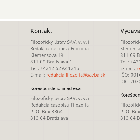
Kontakt
Vydava
Filozofický ústav SAV, v. v. i.
Filozofick
Redakcia časopisu Filozofia
Klemens
Klemensova 19
811 09 Br
811 09 Bratislava 1
Tel.: +4
Tel.: +4212 5292 1215
E-mail:
s
E-mail:
redakcia.filozofia@savba.sk
IČO: 00
DIČ: 20
Korešpondenčná adresa
Korešpon
Filozofický ústav SAV, v. v. i.
Redakcia časopisu Filozofia
Filozofick
P. O. Box 3364
P. O. Bo
813 64 Bratislava
813 64 B