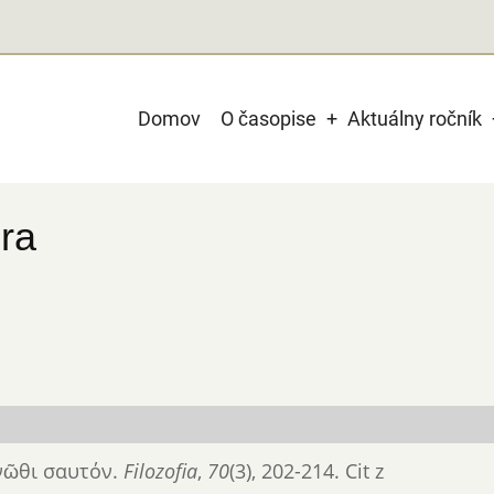
Main
Domov
O časopise
Aktuálny ročník
navigation
ra
 γνῶθι σαυτόν.
Filozofia
,
70
(3), 202-214. Cit z