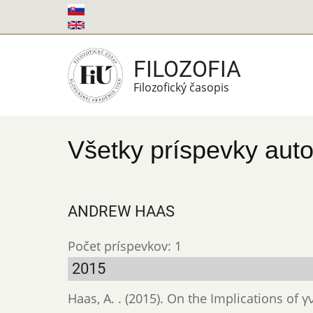
Skočiť
na
hlavný
FILOZOFIA
obsah
Filozofický časopis
Všetky príspevky auto
ANDREW HAAS
Počet príspevkov: 1
2015
Haas, A. . (2015). On the Implications of