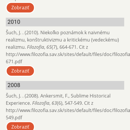
Zobraziť
2010
Šuch, J. . (2010). Niekoľko poznámok k naivnému
realizmu, konštruktivizmu a kritickému (vedeckému)
realizmu.
Filozofia
,
65
(7), 664-671. Cit z
http://www.filozofia.sav.sk/sites/default/files/doc/filozof
671.pdf
Zobraziť
2008
Šuch, J. . (2008). Ankersmit, F., Sublime Historical
Experience.
Filozofia
,
63
(6), 547-549. Cit z
http://www.filozofia.sav.sk/sites/default/files/doc/filozof
549.pdf
Zobraziť