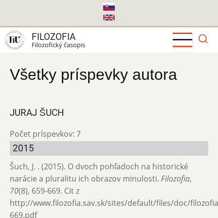
Skočiť
na
hlavný
FILOZOFIA
obsah
Filozofický časopis
Všetky príspevky autora
JURAJ ŠUCH
Počet príspevkov: 7
2015
Šuch, J. . (2015). O dvoch pohľadoch na historické
narácie a pluralitu ich obrazov minulosti.
Filozofia
,
70
(8), 659-669. Cit z
http://www.filozofia.sav.sk/sites/default/files/doc/filozof
669.pdf