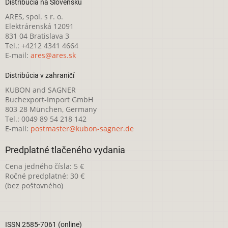
Distribúcia na Slovensku
ARES, spol. s r. o.
Elektrárenská 12091
831 04 Bratislava 3
Tel.: +4212 4341 4664
E-mail:
ares@ares.sk
Distribúcia v zahraničí
KUBON and SAGNER
Buchexport-Import GmbH
803 28 München, Germany
Tel.: 0049 89 54 218 142
E-mail:
postmaster@kubon-sagner.de
Predplatné tlačeného vydania
Cena jedného čísla: 5 €
Ročné predplatné: 30 €
(bez poštovného)
ISSN 2585-7061 (online)