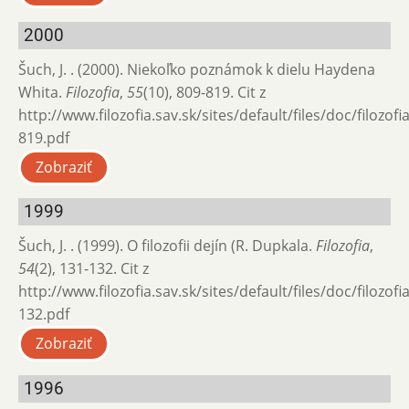
2000
Šuch, J. . (2000). Niekoľko poznámok k dielu Haydena
Whita.
Filozofia
,
55
(10), 809-819. Cit z
http://www.filozofia.sav.sk/sites/default/files/doc/filozof
819.pdf
Zobraziť
1999
Šuch, J. . (1999). O filozofii dejín (R. Dupkala.
Filozofia
,
54
(2), 131-132. Cit z
http://www.filozofia.sav.sk/sites/default/files/doc/filozof
132.pdf
Zobraziť
1996