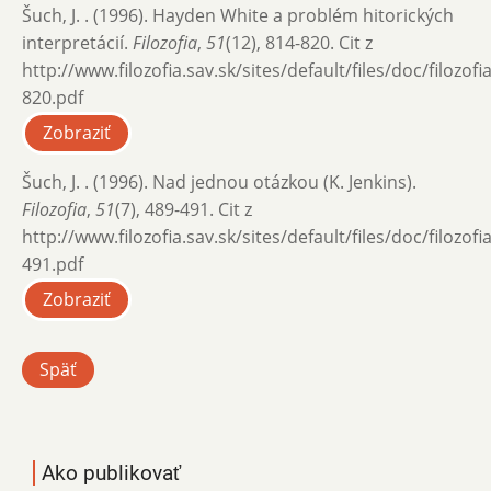
Šuch, J. . (1996). Hayden White a problém hitorických
interpretácií.
Filozofia
,
51
(12), 814-820. Cit z
http://www.filozofia.sav.sk/sites/default/files/doc/filozof
820.pdf
Zobraziť
Šuch, J. . (1996). Nad jednou otázkou (K. Jenkins).
Filozofia
,
51
(7), 489-491. Cit z
http://www.filozofia.sav.sk/sites/default/files/doc/filozof
491.pdf
Zobraziť
Späť
Ako publikovať