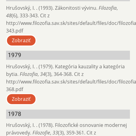
Hrušovský, I. . (1993). Zákonitosti vývinu.
Filozofia
,
48
(6), 333-343. Cit z
http://www.filozofia.sav.sk/sites/default/files/doc/filozof
343.pdf
Zobraziť
1979
Hrušovský, I. . (1979). Kategória kauzality a kategória
bytia.
Filozofia
,
34
(3), 364-368. Cit z
http://www.filozofia.sav.sk/sites/default/files/doc/filozof
368.pdf
Zobraziť
1978
Hrušovský, I. . (1978). Filozofické osnovanie modernej
právovedy.
Filozofie
,
33
(3), 359-361. Cit z