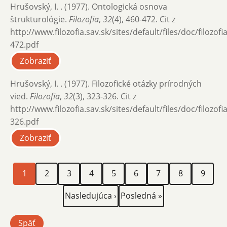
Hrušovský, I. . (1977). Ontologická osnova
štrukturológie.
Filozofia
,
32
(4), 460-472. Cit z
http://www.filozofia.sav.sk/sites/default/files/doc/filozof
472.pdf
Zobraziť
Hrušovský, I. . (1977). Filozofické otázky prírodných
vied.
Filozofia
,
32
(3), 323-326. Cit z
http://www.filozofia.sav.sk/sites/default/files/doc/filozof
326.pdf
Zobraziť
Aktuálna
Page
Page
Page
Page
Page
Page
Page
Page
Stránkovanie
1
2
3
4
5
6
7
8
9
stránka
Ďalšia
Posledná
Nasledujúca ›
Posledná »
strana
strana
Späť