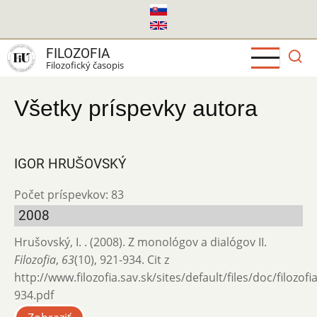
Skočiť
na
hlavný
FILOZOFIA
obsah
Filozofický časopis
Všetky príspevky autora
IGOR HRUŠOVSKÝ
Počet príspevkov: 83
2008
Hrušovský, I. . (2008). Z monológov a dialógov II.
Filozofia
,
63
(10), 921-934. Cit z
http://www.filozofia.sav.sk/sites/default/files/doc/filozof
934.pdf