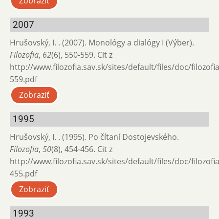
Zobraziť
2007
Hrušovský, I. . (2007). Monológy a dialógy I (Výber).
Filozofia
,
62
(6), 550-559. Cit z
http://www.filozofia.sav.sk/sites/default/files/doc/filozof
559.pdf
Zobraziť
1995
Hrušovský, I. . (1995). Po čítaní Dostojevského.
Filozofia
,
50
(8), 454-456. Cit z
http://www.filozofia.sav.sk/sites/default/files/doc/filozof
455.pdf
Zobraziť
1993