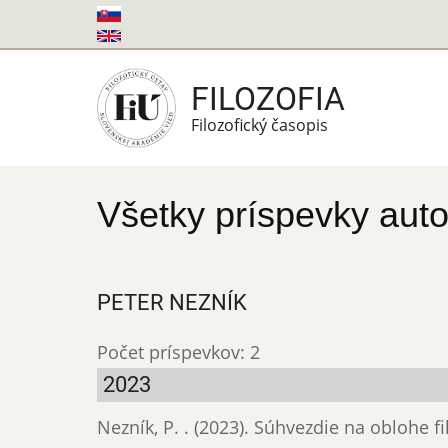
Skočiť
na
hlavný
FILOZOFIA
obsah
Filozofický časopis
Všetky príspevky auto
PETER NEZNÍK
Počet príspevkov: 2
2023
Nezník, P. . (2023). Súhvezdie na oblohe 