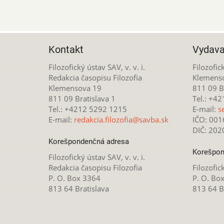
Kontakt
Vydava
Filozofický ústav SAV, v. v. i.
Filozofick
Redakcia časopisu Filozofia
Klemens
Klemensova 19
811 09 Br
811 09 Bratislava 1
Tel.: +4
Tel.: +4212 5292 1215
E-mail:
s
E-mail:
redakcia.filozofia@savba.sk
IČO: 00
DIČ: 20
Korešpondenčná adresa
Korešpon
Filozofický ústav SAV, v. v. i.
Redakcia časopisu Filozofia
Filozofick
P. O. Box 3364
P. O. Bo
813 64 Bratislava
813 64 B