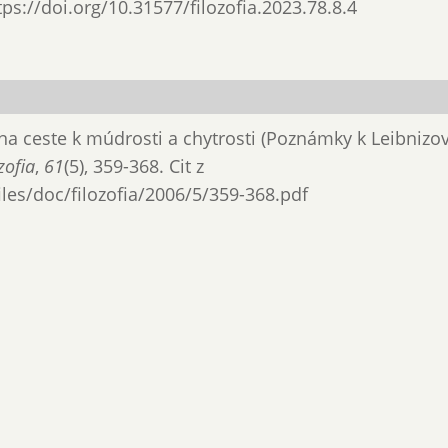
ttps://doi.org/10.31577/filozofia.2023.78.8.4
 na ceste k múdrosti a chytrosti (Poznámky k Leibniz
zofia
,
61
(5), 359-368. Cit z
files/doc/filozofia/2006/5/359-368.pdf