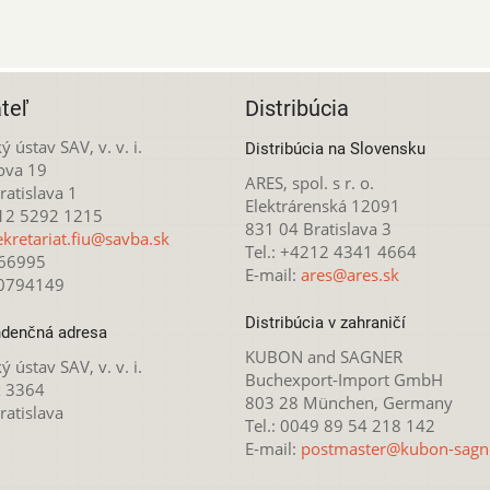
teľ
Distribúcia
ý ústav SAV, v. v. i.
Distribúcia na Slovensku
ova 19
ARES, spol. s r. o.
atislava 1
Elektrárenská 12091
212 5292 1215
831 04 Bratislava 3
ekretariat.fiu@savba.sk
Tel.: +4212 4341 4664
166995
E-mail:
ares@ares.sk
20794149
Distribúcia v zahraničí
denčná adresa
KUBON and SAGNER
ý ústav SAV, v. v. i.
Buchexport-Import GmbH
x 3364
803 28 München, Germany
ratislava
Tel.: 0049 89 54 218 142
E-mail:
postmaster@kubon-sagn