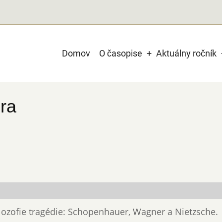
Main
Domov
O časopise
Aktuálny ročník
navigation
ra
filozofie tragédie: Schopenhauer, Wagner a Nietzsche.