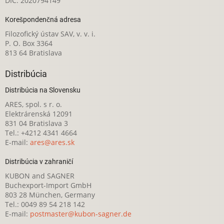
DIČ: 2020794149
Korešpondenčná adresa
Filozofický ústav SAV, v. v. i.
P. O. Box 3364
813 64 Bratislava
Distribúcia
Distribúcia na Slovensku
ARES, spol. s r. o.
Elektrárenská 12091
831 04 Bratislava 3
Tel.: +4212 4341 4664
E-mail:
ares@ares.sk
Distribúcia v zahraničí
KUBON and SAGNER
Buchexport-Import GmbH
803 28 München, Germany
Tel.: 0049 89 54 218 142
E-mail:
postmaster@kubon-sagner.de