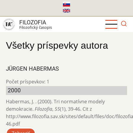
Skočiť
na
hlavný
FILOZOFIA
obsah
Filozofický časopis
Všetky príspevky autora
JÜRGEN HABERMAS
Počet príspevkov: 1
2000
Habermas, J. . (2000). Tri normatívne modely
demokracie.
Filozofia
,
55
(1), 39-46. Cit z
http://www.filozofia.sav.sk/sites/default/files/doc/filozof
46.pdf