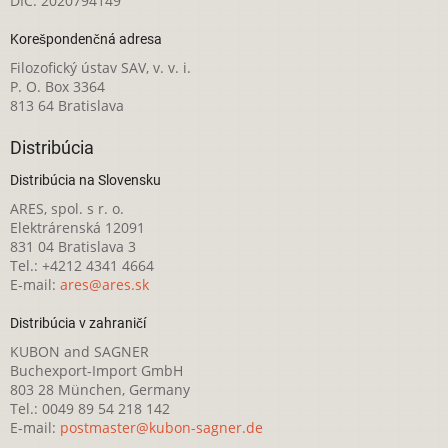
DIČ: 2020794149
Korešpondenčná adresa
Filozofický ústav SAV, v. v. i.
P. O. Box 3364
813 64 Bratislava
Distribúcia
Distribúcia na Slovensku
ARES, spol. s r. o.
Elektrárenská 12091
831 04 Bratislava 3
Tel.: +4212 4341 4664
E-mail:
ares@ares.sk
Distribúcia v zahraničí
KUBON and SAGNER
Buchexport-Import GmbH
803 28 München, Germany
Tel.: 0049 89 54 218 142
E-mail:
postmaster@kubon-sagner.de