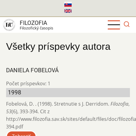
Skočiť
na
hlavný
FILOZOFIA
obsah
Filozofický časopis
Všetky príspevky autora
DANIELA FOBELOVÁ
Počet príspevkov: 1
1998
Fobelová, D. . (1998). Stretnutie s J. Derridom.
Filozofia
,
53
(6), 393-394. Cit z
http://www.filozofia.sav.sk/sites/default/files/doc/filozof
394.pdf