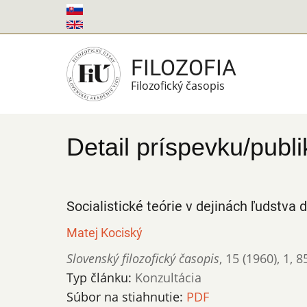
Skočiť
na
hlavný
FILOZOFIA
obsah
Filozofický časopis
Detail príspevku/publi
Socialistické teórie v dejinách ľudstva
Matej Kociský
Slovenský filozofický časopis
,
15 (1960)
,
1
,
8
Typ článku:
Konzultácia
Súbor na stiahnutie:
PDF