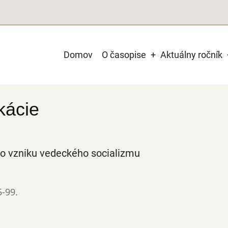
Main
Domov
O časopise
Aktuálny ročník
navigation
kácie
 do vzniku vedeckého socializmu
5-99.