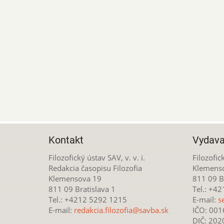
Kontakt
Vydava
Filozofický ústav SAV, v. v. i.
Filozofick
Redakcia časopisu Filozofia
Klemens
Klemensova 19
811 09 Br
811 09 Bratislava 1
Tel.: +4
Tel.: +4212 5292 1215
E-mail:
s
E-mail:
redakcia.filozofia@savba.sk
IČO: 00
DIČ: 20