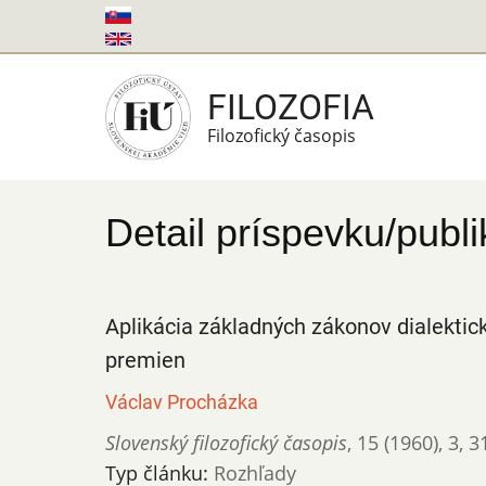
Skočiť
na
hlavný
FILOZOFIA
obsah
Filozofický časopis
Detail príspevku/publi
Aplikácia základných zákonov dialekti
premien
Václav Procházka
Slovenský filozofický časopis
,
15 (1960)
,
3
,
3
Typ článku:
Rozhľady