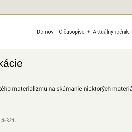
Main
Domov
O časopise
Aktuálny ročník
navigation
kácie
ckého materializmu na skúmanie niektorých materi
14-321.