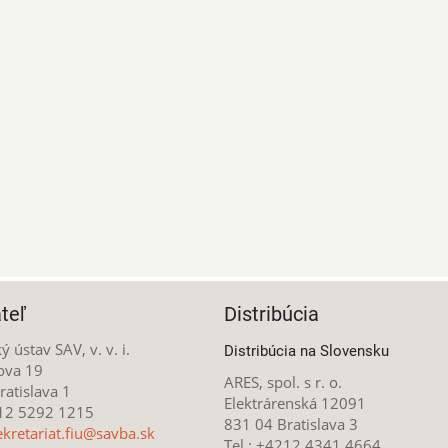
teľ
Distribúcia
ý ústav SAV, v. v. i.
Distribúcia na Slovensku
ova 19
ARES, spol. s r. o.
atislava 1
Elektrárenská 12091
212 5292 1215
831 04 Bratislava 3
ekretariat.fiu@savba.sk
Tel.: +4212 4341 4664