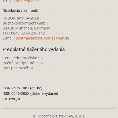
E-mail:
ares@ares.sk
Distribúcia v zahraničí
KUBON and SAGNER
Buchexport-Import GmbH
803 28 München, Germany
Tel.: 0049 89 54 218 142
E-mail:
postmaster@kubon-sagner.de
Predplatné tlačeného vydania
Cena jedného čísla: 5 €
Ročné predplatné: 30 €
(bez poštovného)
ISSN 2585-7061 (online)
ISSN 0046-385X (tlačené vydanie)
EV 3290/0
© Filozofický ústav SAV, v. v. i.