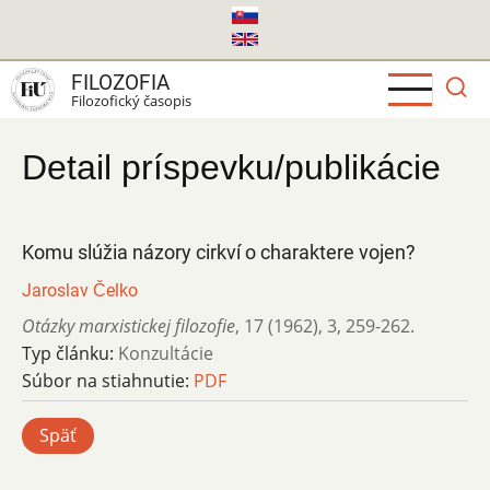
Skočiť
na
hlavný
FILOZOFIA
obsah
Filozofický časopis
Detail príspevku/publikácie
Komu slúžia názory cirkví o charaktere vojen?
Jaroslav Čelko
Otázky marxistickej filozofie
,
17 (1962)
,
3
,
259-262.
Typ článku:
Konzultácie
Súbor na stiahnutie:
PDF
Späť