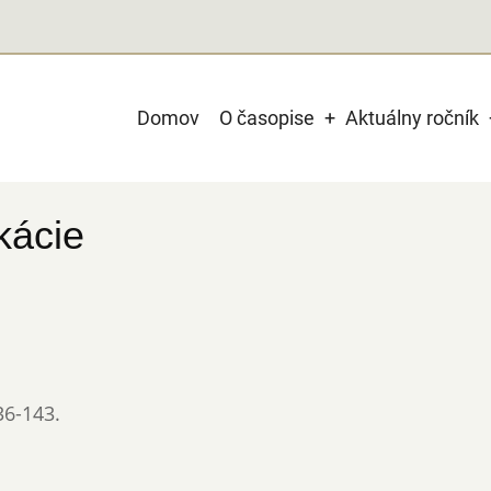
Main
Domov
O časopise
Aktuálny ročník
navigation
kácie
36-143.