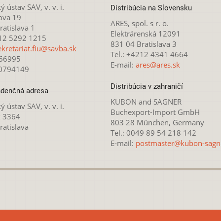
ý ústav SAV, v. v. i.
Distribúcia na Slovensku
ova 19
ARES, spol. s r. o.
atislava 1
Elektrárenská 12091
212 5292 1215
831 04 Bratislava 3
ekretariat.fiu@savba.sk
Tel.: +4212 4341 4664
166995
E-mail:
ares@ares.sk
20794149
Distribúcia v zahraničí
denčná adresa
KUBON and SAGNER
ý ústav SAV, v. v. i.
Buchexport-Import GmbH
x 3364
803 28 München, Germany
ratislava
Tel.: 0049 89 54 218 142
E-mail:
postmaster@kubon-sagn
 licencovaná pod
Creative Commons Attribution-NonCommercial 4.