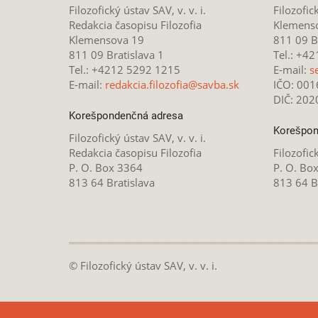
Filozofický ústav SAV, v. v. i.
Filozofick
Redakcia časopisu Filozofia
Klemens
Klemensova 19
811 09 Br
811 09 Bratislava 1
Tel.: +4
Tel.: +4212 5292 1215
E-mail:
s
E-mail:
redakcia.filozofia@savba.sk
IČO: 00
DIČ: 20
Korešpondenčná adresa
Korešpon
Filozofický ústav SAV, v. v. i.
Redakcia časopisu Filozofia
Filozofick
P. O. Box 3364
P. O. Bo
813 64 Bratislava
813 64 B
© Filozofický ústav SAV, v. v. i.
Táto webová stránka je