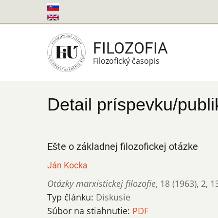
Skočiť
na
hlavný
FILOZOFIA
obsah
Filozofický časopis
Detail príspevku/publi
Ešte o základnej filozofickej otázke
Ján Kocka
Otázky marxistickej filozofie
,
18 (1963)
,
2
,
1
Typ článku:
Diskusie
Súbor na stiahnutie:
PDF