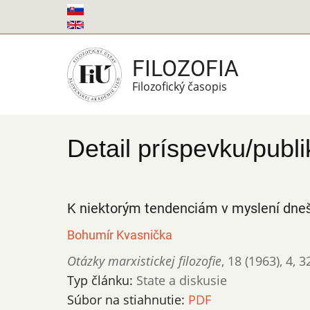
Skočiť
na
hlavný
FILOZOFIA
obsah
Filozofický časopis
Detail príspevku/publi
K niektorým tendenciám v myslení dneš
Bohumír Kvasnička
Otázky marxistickej filozofie
,
18 (1963)
,
4
,
3
Typ článku:
State a diskusie
Súbor na stiahnutie:
PDF