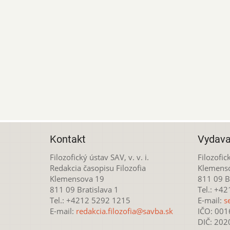
Kontakt
Vydava
Filozofický ústav SAV, v. v. i.
Filozofick
Redakcia časopisu Filozofia
Klemens
Klemensova 19
811 09 Br
811 09 Bratislava 1
Tel.: +4
Tel.: +4212 5292 1215
E-mail:
s
E-mail:
redakcia.filozofia@savba.sk
IČO: 00
DIČ: 20