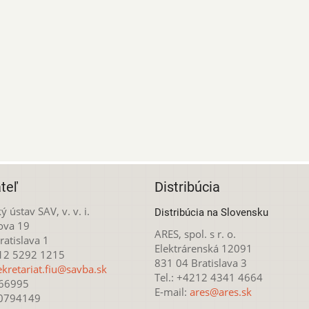
teľ
Distribúcia
ý ústav SAV, v. v. i.
Distribúcia na Slovensku
ova 19
ARES, spol. s r. o.
atislava 1
Elektrárenská 12091
212 5292 1215
831 04 Bratislava 3
ekretariat.fiu@savba.sk
Tel.: +4212 4341 4664
166995
E-mail:
ares@ares.sk
20794149