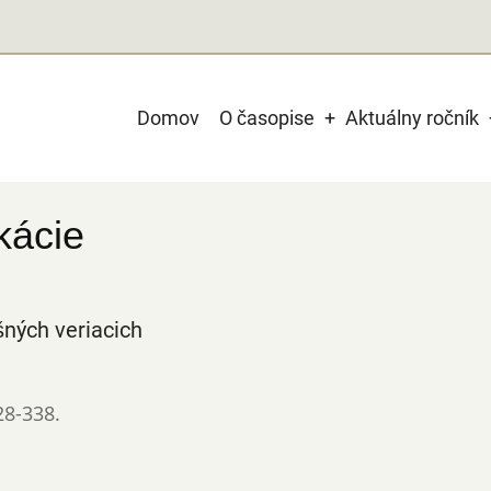
Main
Domov
O časopise
Aktuálny ročník
navigation
kácie
ných veriacich
28-338.