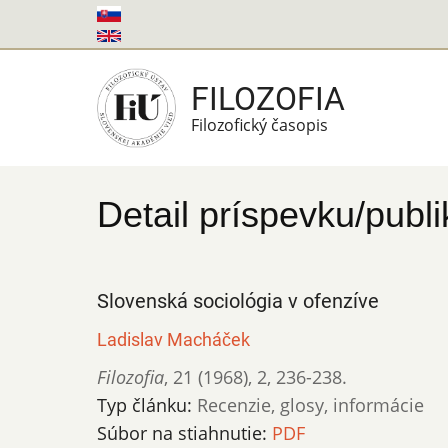
Skočiť
na
hlavný
FILOZOFIA
obsah
Filozofický časopis
Detail príspevku/publi
Slovenská sociológia v ofenzíve
Ladislav Macháček
Filozofia
,
21 (1968)
,
2
,
236-238.
Typ článku:
Recenzie, glosy, informácie
Súbor na stiahnutie:
PDF