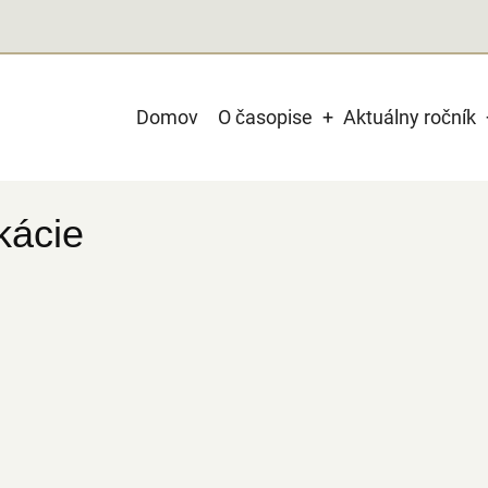
Main
Domov
O časopise
Aktuálny ročník
navigation
kácie