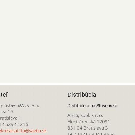
teľ
Distribúcia
ý ústav SAV, v. v. i.
Distribúcia na Slovensku
ova 19
ARES, spol. s r. o.
atislava 1
Elektrárenská 12091
212 5292 1215
831 04 Bratislava 3
ekretariat.fiu@savba.sk
Tel.: +4212 4341 4664