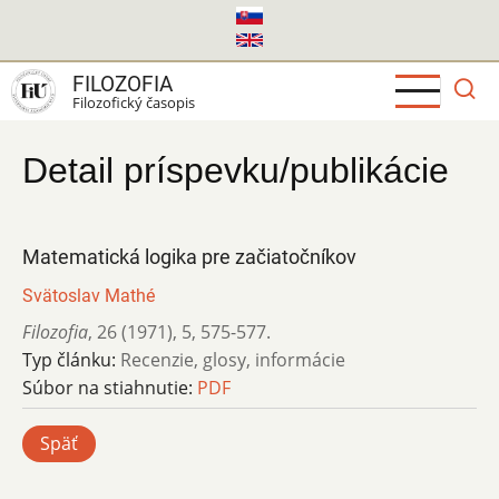
Skočiť
na
hlavný
FILOZOFIA
obsah
Filozofický časopis
Detail príspevku/publikácie
Matematická logika pre začiatočníkov
Svätoslav Mathé
Filozofia
,
26 (1971)
,
5
,
575-577.
Typ článku:
Recenzie, glosy, informácie
Súbor na stiahnutie:
PDF
Späť