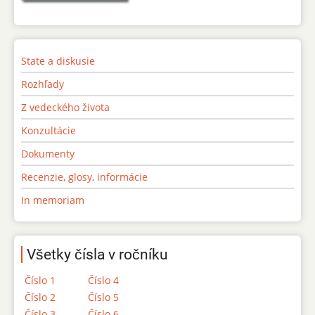
State a diskusie
Rozhľady
Z vedeckého života
Konzultácie
Dokumenty
Recenzie, glosy, informácie
In memoriam
Všetky čísla v ročníku
Číslo 1
Číslo 4
Číslo 2
Číslo 5
Číslo 3
Číslo 6