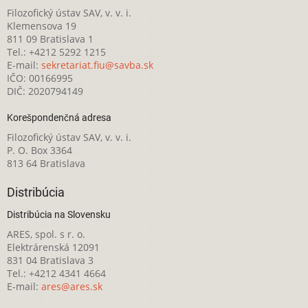
Filozofický ústav SAV, v. v. i.
Klemensova 19
811 09 Bratislava 1
Tel.: +4212 5292 1215
E-mail:
sekretariat.fiu@savba.sk
IČO: 00166995
DIČ: 2020794149
Korešpondenčná adresa
Filozofický ústav SAV, v. v. i.
P. O. Box 3364
813 64 Bratislava
Distribúcia
Distribúcia na Slovensku
ARES, spol. s r. o.
Elektrárenská 12091
831 04 Bratislava 3
Tel.: +4212 4341 4664
E-mail:
ares@ares.sk