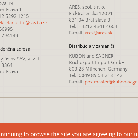
ova 19
ARES, spol. s r. o.
atislava 1
Elektrárenská 12091
212 5292 1215
831 04 Bratislava 3
ekretariat.fiu@savba.sk
Tel.: +4212 4341 4664
166995
E-mail:
ares@ares.sk
20794149
Distribúcia v zahraničí
denčná adresa
KUBON and SAGNER
ý ústav SAV, v. v. i.
Buchexport-Import GmbH
x 3364
803 28 München, Germany
ratislava
Tel.: 0049 89 54 218 142
E-mail:
postmaster@kubon-sagn
 licencovaná pod
Creative Commons Attribution-NonCommercial 4.
ontinuing to browse the site you are agreeing to our 