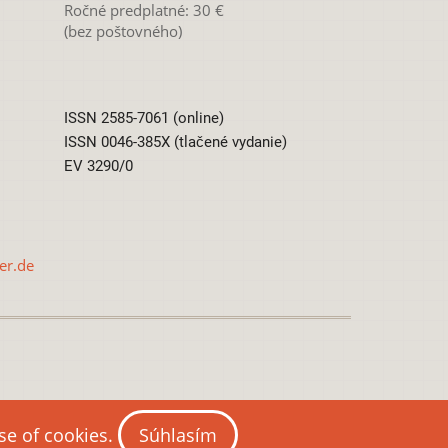
Ročné predplatné: 30 €
(bez poštovného)
ISSN 2585-7061 (online)
ISSN 0046-385X (tlačené vydanie)
EV 3290/0
er.de
0 International License
use of cookies.
Súhlasím