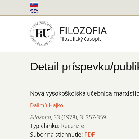
Skočiť
na
hlavný
FILOZOFIA
obsah
Filozofický časopis
Detail príspevku/publi
Nová vysokoškolská učebnica marxistick
Dalimír Hajko
Filozofia
,
33 (1978)
,
3
,
357-359.
Typ článku:
Recenzie
Súbor na stiahnutie:
PDF