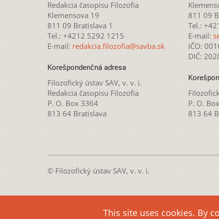
Redakcia časopisu Filozofia
Klemens
Klemensova 19
811 09 Br
811 09 Bratislava 1
Tel.: +4
Tel.: +4212 5292 1215
E-mail:
s
E-mail:
redakcia.filozofia@savba.sk
IČO: 00
DIČ: 20
Korešpondenčná adresa
Korešpon
Filozofický ústav SAV, v. v. i.
Redakcia časopisu Filozofia
Filozofick
P. O. Box 3364
P. O. Bo
813 64 Bratislava
813 64 B
© Filozofický ústav SAV, v. v. i.
Táto webová stránka je
This site uses cookies. By c