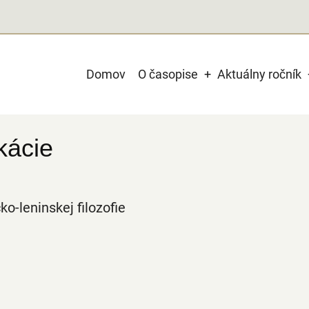
Main
Domov
O časopise
Aktuálny ročník
navigation
kácie
o-leninskej filozofie