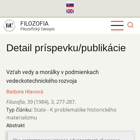
Skočiť
na
hlavný
FILOZOFIA
obsah
Filozofický časopis
Detail príspevku/publikácie
Vzťah vedy a morálky v podmienkach
vedeckotechnického rozvoja
Barbora Hlavová
Filozofia
,
39 (1984)
,
3
,
277-287.
Typ článku:
State - K problematike historického
materializmu
Abstrakt