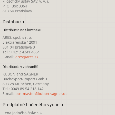
Filozofický ústav SAV, v. v. i.
P. O. Box 3364
813 64 Bratislava
Distribúcia
Distribúcia na Slovensku
ARES, spol. s r. o.
Elektrárenská 12091
831 04 Bratislava 3
Tel.: +4212 4341 4664
E-mail:
ares@ares.sk
Distribúcia v zahraničí
KUBON and SAGNER
Buchexport-Import GmbH
803 28 München, Germany
Tel.: 0049 89 54 218 142
E-mail:
postmaster@kubon-sagner.de
Predplatné tlačeného vydania
Cena jedného čísla: 5 €