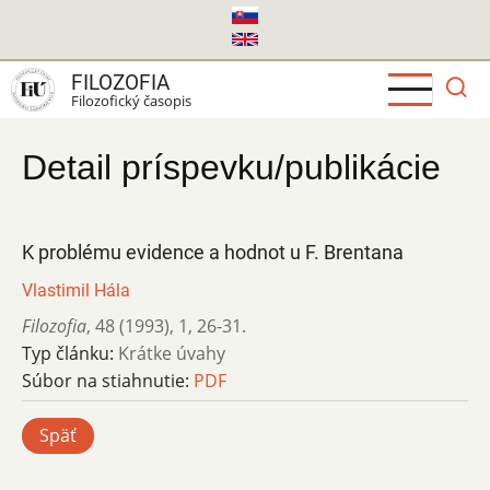
Skočiť
na
hlavný
FILOZOFIA
obsah
Filozofický časopis
Detail príspevku/publikácie
K problému evidence a hodnot u F. Brentana
Vlastimil Hála
Filozofia
,
48 (1993)
,
1
,
26-31.
Typ článku:
Krátke úvahy
Súbor na stiahnutie:
PDF
Späť