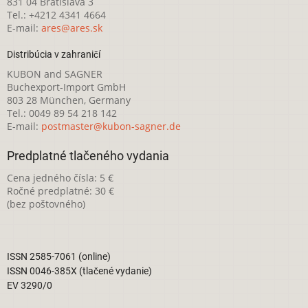
831 04 Bratislava 3
Tel.: +4212 4341 4664
E-mail:
ares@ares.sk
Distribúcia v zahraničí
KUBON and SAGNER
Buchexport-Import GmbH
803 28 München, Germany
Tel.: 0049 89 54 218 142
E-mail:
postmaster@kubon-sagner.de
Predplatné tlačeného vydania
Cena jedného čísla: 5 €
Ročné predplatné: 30 €
(bez poštovného)
ISSN 2585-7061 (online)
ISSN 0046-385X (tlačené vydanie)
EV 3290/0