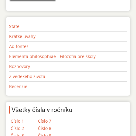
State
Krátke úvahy
Ad fontes
Elementa philosophiae - Filozofia pre školy
Rozhovory
Z vedekého života
Recenzie
Všetky čísla v ročníku
Číslo 1
Číslo 7
Číslo 2
Číslo 8
Číslo 3
Číslo 9