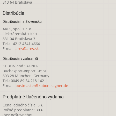
813 64 Bratislava
Distribúcia
Distribúcia na Slovensku
ARES, spol. s r. o.
Elektrárenská 12091
831 04 Bratislava 3
Tel.: +4212 4341 4664
E-mail:
ares@ares.sk
Distribúcia v zahraničí
KUBON and SAGNER
Buchexport-Import GmbH
803 28 München, Germany
Tel.: 0049 89 54 218 142
E-mail:
postmaster@kubon-sagner.de
Predplatné tlačeného vydania
Cena jedného čísla: 5 €
Ročné predplatné: 30 €
(bez poštovného)