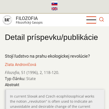
Skočiť
na
hlavný
FILOZOFIA
obsah
Filozofický časopis
Detail príspevku/publikácie
Stojí ľudstvo na prahu ekologickej revolúcie?
Zlata Androvičová
Filozofia
,
51 (1996)
,
2
,
118-120.
Typ článku:
State
Abstrakt
In current Slovak and Czech ecophilosophical works
the notion „revolution“ is often used to indicate an
unavoidable and desirable change of the current