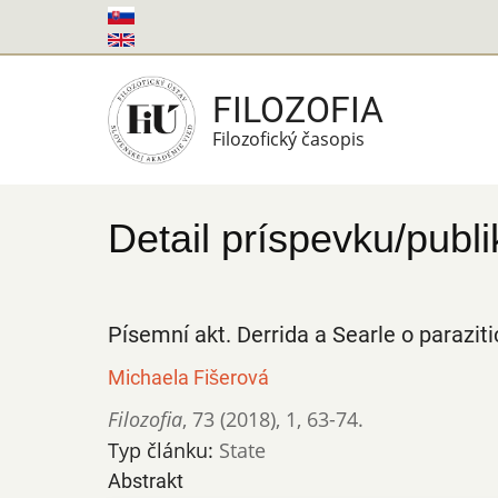
Skočiť
na
hlavný
FILOZOFIA
obsah
Filozofický časopis
Detail príspevku/publi
Písemní akt. Derrida a Searle o parazit
Michaela Fišerová
Filozofia
,
73 (2018)
,
1
,
63-74.
Typ článku:
State
Abstrakt