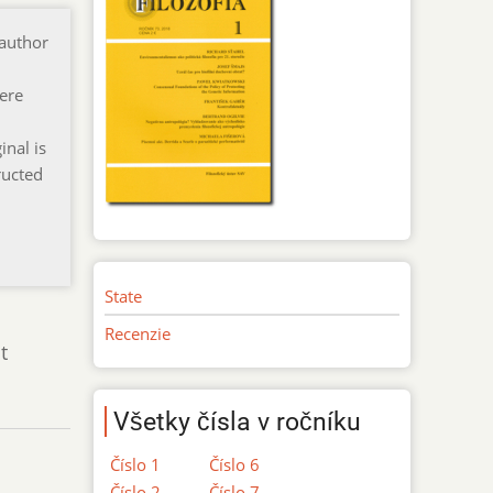
 author
here
l
inal is
ructed
State
Recenzie
t
Všetky čísla v ročníku
Číslo 1
Číslo 6
Číslo 2
Číslo 7