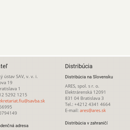
teľ
Distribúcia
ý ústav SAV, v. v. i.
Distribúcia na Slovensku
ova 19
ARES, spol. s r. o.
atislava 1
Elektrárenská 12091
212 5292 1215
831 04 Bratislava 3
ekretariat.fiu@savba.sk
Tel.: +4212 4341 4664
166995
E-mail:
ares@ares.sk
20794149
Distribúcia v zahraničí
denčná adresa