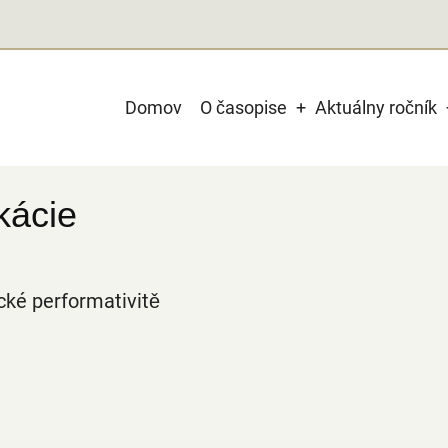
Main
Domov
O časopise
Aktuálny ročník
navigation
kácie
ické performativitě