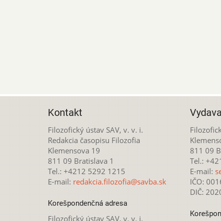
Kontakt
Vydava
Filozofický ústav SAV, v. v. i.
Filozofick
Redakcia časopisu Filozofia
Klemens
Klemensova 19
811 09 Br
811 09 Bratislava 1
Tel.: +4
Tel.: +4212 5292 1215
E-mail:
s
E-mail:
redakcia.filozofia@savba.sk
IČO: 00
DIČ: 20
Korešpondenčná adresa
Korešpon
Filozofický ústav SAV, v. v. i.