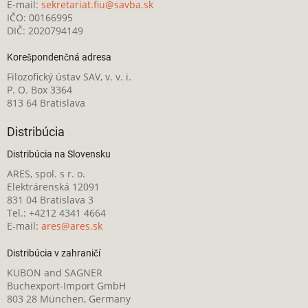
E-mail:
sekretariat.fiu@savba.sk
IČO: 00166995
DIČ: 2020794149
Korešpondenčná adresa
Filozofický ústav SAV, v. v. i.
P. O. Box 3364
813 64 Bratislava
Distribúcia
Distribúcia na Slovensku
ARES, spol. s r. o.
Elektrárenská 12091
831 04 Bratislava 3
Tel.: +4212 4341 4664
E-mail:
ares@ares.sk
Distribúcia v zahraničí
KUBON and SAGNER
Buchexport-Import GmbH
803 28 München, Germany