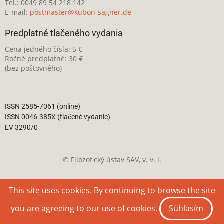
Tel.: 0049 89 54 218 142
E-mail:
postmaster@kubon-sagner.de
Predplatné tlačeného vydania
Cena jedného čísla: 5 €
Ročné predplatné: 30 €
(bez poštovného)
ISSN 2585-7061 (online)
ISSN 0046-385X (tlačené vydanie)
EV 3290/0
© Filozofický ústav SAV, v. v. i.
Táto webová stránka je licencovaná pod
Creative Commons
This site uses cookies. By continuing to browse the site
Attribution-NonCommercial 4.0 International License
you are agreeing to our use of cookies.
Súhlasím