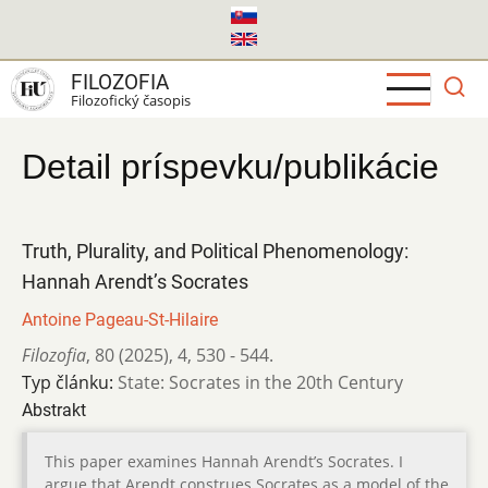
Skočiť
na
hlavný
FILOZOFIA
obsah
Filozofický časopis
Detail príspevku/publikácie
Truth, Plurality, and Political Phenomenology:
Hannah Arendt’s Socrates
Antoine Pageau-St-Hilaire
Filozofia
,
80 (2025)
,
4
,
530 - 544.
Typ článku:
State: Socrates in the 20th Century
Abstrakt
This paper examines Hannah Arendt’s Socrates. I
argue that Arendt construes Socrates as a model of the