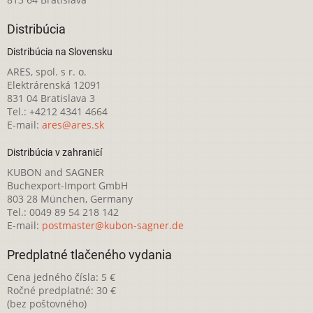
Distribúcia
Distribúcia na Slovensku
ARES, spol. s r. o.
Elektrárenská 12091
831 04 Bratislava 3
Tel.: +4212 4341 4664
E-mail:
ares@ares.sk
Distribúcia v zahraničí
KUBON and SAGNER
Buchexport-Import GmbH
803 28 München, Germany
Tel.: 0049 89 54 218 142
E-mail:
postmaster@kubon-sagner.de
Predplatné tlačeného vydania
Cena jedného čísla: 5 €
Ročné predplatné: 30 €
(bez poštovného)