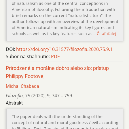
of naturalism as one of the central conceptions in
American philosophy. Following the introduction with
brief remarks on the current “naturalistic turn”, the
author follows up with an overview of the development
of American naturalism indicating its key figures and
schools as well as its key features such as…
Čítať ďalej
DOI:
https://doi.org/10.31577/filozofia.2020.75.9.1
Súbor na stiahnutie:
PDF
Prirodzené a morálne dobro alebo zlo: prístup
Philippy Footovej
Michal Chabada
Filozofia
,
75 (2020)
,
9
,
747 – 759.
Abstrakt
The paper deals with the understanding of the
concept of natural and moral goodness / evil according
to Philippa Foot. The aim of the paper is to analyze and