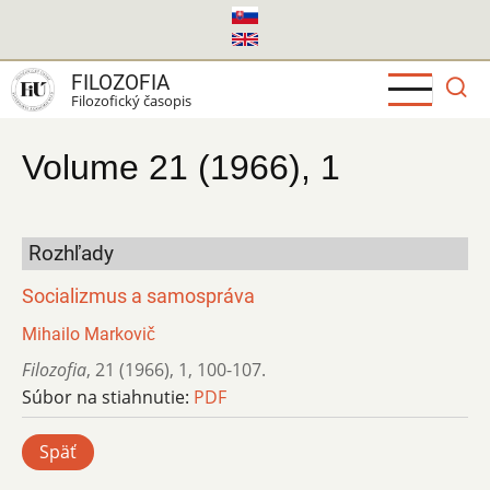
Skočiť
na
hlavný
FILOZOFIA
obsah
Filozofický časopis
Volume 21 (1966), 1
Rozhľady
Socializmus a samospráva
Mihailo Markovič
Filozofia
,
21 (1966)
,
1
,
100-107.
Súbor na stiahnutie:
PDF
Späť