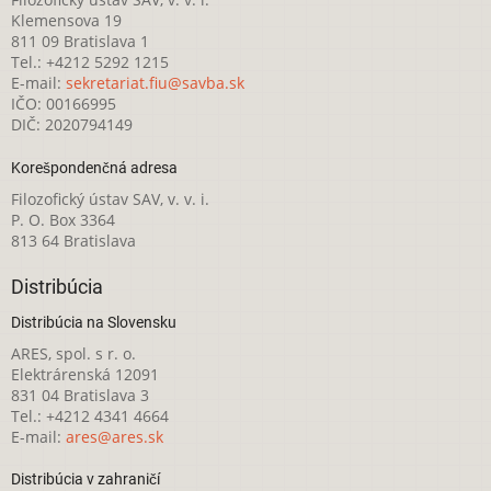
Klemensova 19
811 09 Bratislava 1
Tel.: +4212 5292 1215
E-mail:
sekretariat.fiu@savba.sk
IČO: 00166995
DIČ: 2020794149
Korešpondenčná adresa
Filozofický ústav SAV, v. v. i.
P. O. Box 3364
813 64 Bratislava
Distribúcia
Distribúcia na Slovensku
ARES, spol. s r. o.
Elektrárenská 12091
831 04 Bratislava 3
Tel.: +4212 4341 4664
E-mail:
ares@ares.sk
Distribúcia v zahraničí