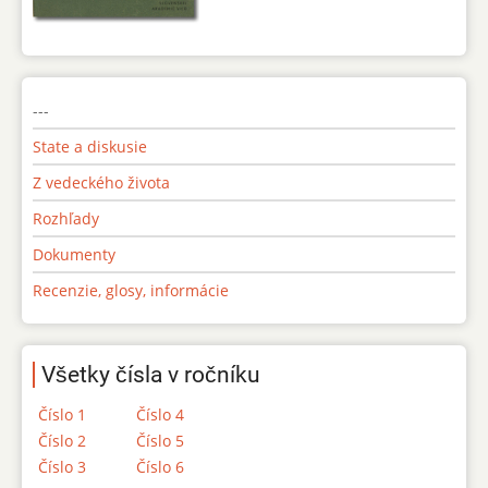
---
State a diskusie
Z vedeckého života
Rozhľady
Dokumenty
Recenzie, glosy, informácie
Všetky čísla v ročníku
Číslo 1
Číslo 4
Číslo 2
Číslo 5
Číslo 3
Číslo 6