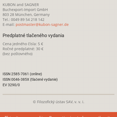
KUBON and SAGNER
Buchexport-Import GmbH
803 28 München, Germany
Tel.: 0049 89 54 218 142
E-mail:
postmaster@kubon-sagner.de
Predplatné tlačeného vydania
Cena jedného čísla: 5 €
Ročné predplatné: 30 €
(bez poštovného)
ISSN 2585-7061 (online)
ISSN 0046-385X (tlačené vydanie)
EV 3290/0
© Filozofický ústav SAV, v. v. i.
Táto webová stránka je licencovaná pod
Creative Commons