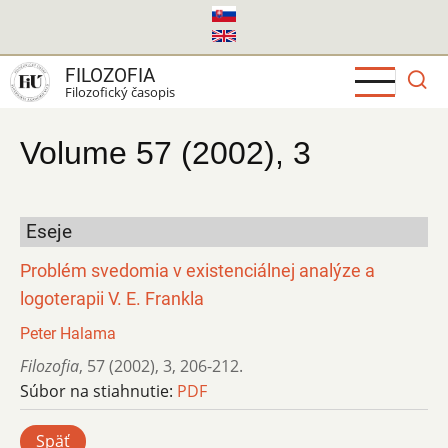
Skočiť
na
hlavný
FILOZOFIA
obsah
Filozofický časopis
Volume 57 (2002), 3
Eseje
Problém svedomia v existenciálnej analýze a
logoterapii V. E. Frankla
Peter Halama
Filozofia
,
57 (2002)
,
3
,
206-212.
Súbor na stiahnutie:
PDF
Späť