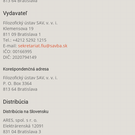
813 64 Bratislava
Vydavateľ
Filozofický ústav SAV, v. v. i.
Klemensova 19
811 09 Bratislava 1
Tel.: +4212 5292 1215
E-mail:
sekretariat.fiu@savba.sk
IČO: 00166995
DIČ: 2020794149
Korešpondenčná adresa
Filozofický ústav SAV, v. v. i.
P. O. Box 3364
813 64 Bratislava
Distribúcia
Distribúcia na Slovensku
ARES, spol. s r. o.
Elektrárenská 12091
831 04 Bratislava 3