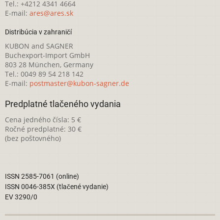
Tel.: +4212 4341 4664
E-mail:
ares@ares.sk
Distribúcia v zahraničí
KUBON and SAGNER
Buchexport-Import GmbH
803 28 München, Germany
Tel.: 0049 89 54 218 142
E-mail:
postmaster@kubon-sagner.de
Predplatné tlačeného vydania
Cena jedného čísla: 5 €
Ročné predplatné: 30 €
(bez poštovného)
ISSN 2585-7061 (online)
ISSN 0046-385X (tlačené vydanie)
EV 3290/0