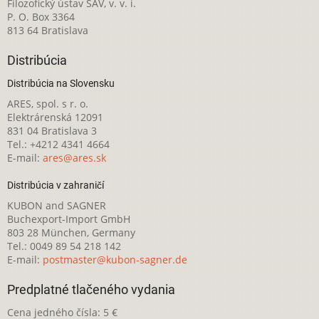
Filozofický ústav SAV, v. v. i.
P. O. Box 3364
813 64 Bratislava
Distribúcia
Distribúcia na Slovensku
ARES, spol. s r. o.
Elektrárenská 12091
831 04 Bratislava 3
Tel.: +4212 4341 4664
E-mail:
ares@ares.sk
Distribúcia v zahraničí
KUBON and SAGNER
Buchexport-Import GmbH
803 28 München, Germany
Tel.: 0049 89 54 218 142
E-mail:
postmaster@kubon-sagner.de
Predplatné tlačeného vydania
Cena jedného čísla: 5 €