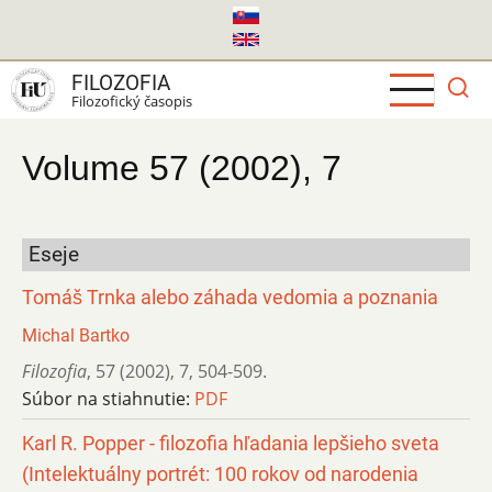
Skočiť
na
hlavný
FILOZOFIA
obsah
Filozofický časopis
Volume 57 (2002), 7
Eseje
Tomáš Trnka alebo záhada vedomia a poznania
Michal Bartko
Filozofia
,
57 (2002)
,
7
,
504-509.
Súbor na stiahnutie:
PDF
Karl R. Popper - filozofia hľadania lepšieho sveta
(Intelektuálny portrét: 100 rokov od narodenia