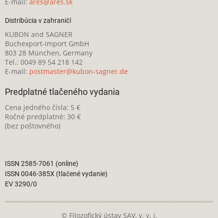
E-mail:
ares@ares.sk
Distribúcia v zahraničí
KUBON and SAGNER
Buchexport-Import GmbH
803 28 München, Germany
Tel.: 0049 89 54 218 142
E-mail:
postmaster@kubon-sagner.de
Predplatné tlačeného vydania
Cena jedného čísla: 5 €
Ročné predplatné: 30 €
(bez poštovného)
ISSN 2585-7061 (online)
ISSN 0046-385X (tlačené vydanie)
EV 3290/0
© Filozofický ústav SAV, v. v. i.