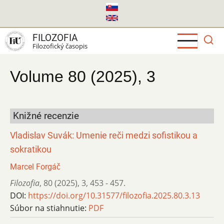
Skočiť
na
hlavný
FILOZOFIA
obsah
Filozofický časopis
Volume 80 (2025), 3
Knižné recenzie
Vladislav Suvák: Umenie reči medzi sofistikou a
sokratikou
Marcel Forgáč
Filozofia
,
80 (2025)
,
3
,
453 - 457.
DOI:
https://doi.org/10.31577/filozofia.2025.80.3.13
Súbor na stiahnutie:
PDF