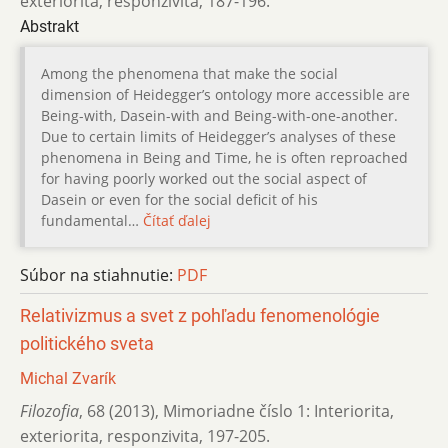
exteriorita, responzivita
,
187-196.
Abstrakt
Among the phenomena that make the social
dimension of Heidegger’s ontology more accessible are
Being-with, Dasein-with and Being-with-one-another.
Due to certain limits of Heidegger’s analyses of these
phenomena in Being and Time, he is often reproached
for having poorly worked out the social aspect of
Dasein or even for the social deficit of his
fundamental…
Čítať ďalej
Súbor na stiahnutie:
PDF
Relativizmus a svet z pohľadu fenomenológie
politického sveta
Michal Zvarík
Filozofia
,
68 (2013)
,
Mimoriadne číslo 1: Interiorita,
exteriorita, responzivita
,
197-205.