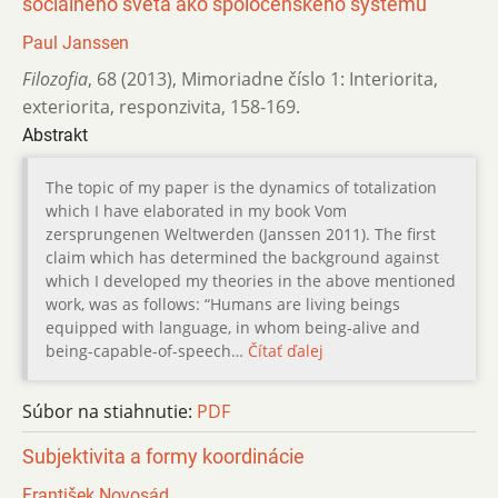
sociálneho sveta ako spoločenského systému
Paul Janssen
Filozofia
,
68 (2013)
,
Mimoriadne číslo 1: Interiorita,
exteriorita, responzivita
,
158-169.
Abstrakt
The topic of my paper is the dynamics of totalization
which I have elaborated in my book Vom
zersprungenen Weltwerden (Janssen 2011). The first
claim which has determined the background against
which I developed my theories in the above mentioned
work, was as follows: “Humans are living beings
equipped with language, in whom being-alive and
being-capable-of-speech…
Čítať ďalej
Súbor na stiahnutie:
PDF
Subjektivita a formy koordinácie
František Novosád