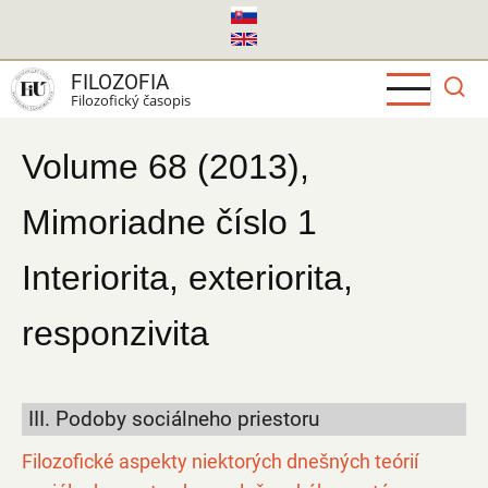
Skočiť
na
hlavný
FILOZOFIA
obsah
Filozofický časopis
Volume 68 (2013),
Mimoriadne číslo 1
Interiorita, exteriorita,
responzivita
III. Podoby sociálneho priestoru
Filozofické aspekty niektorých dnešných teórií