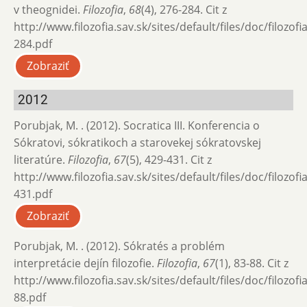
v theognidei.
Filozofia
,
68
(4), 276-284. Cit z
http://www.filozofia.sav.sk/sites/default/files/doc/filozof
284.pdf
Zobraziť
2012
Porubjak, M. . (2012). Socratica III. Konferencia o
Sókratovi, sókratikoch a starovekej sókratovskej
literatúre.
Filozofia
,
67
(5), 429-431. Cit z
http://www.filozofia.sav.sk/sites/default/files/doc/filozof
431.pdf
Zobraziť
Porubjak, M. . (2012). Sókratés a problém
interpretácie dejín filozofie.
Filozofia
,
67
(1), 83-88. Cit z
http://www.filozofia.sav.sk/sites/default/files/doc/filozof
88.pdf