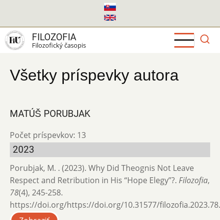
Skočiť
na
hlavný
FILOZOFIA
obsah
Filozofický časopis
Všetky príspevky autora
MATÚŠ PORUBJAK
Počet príspevkov: 13
2023
Porubjak, M. . (2023). Why Did Theognis Not Leave
Respect and Retribution in His “Hope Elegy”?.
Filozofia
,
78
(4), 245-258.
https://doi.org/https://doi.org/10.31577/filozofia.2023.78