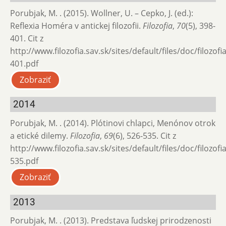
Porubjak, M. . (2015). Wollner, U. – Cepko, J. (ed.):
Reflexia Homéra v antickej filozofii.
Filozofia
,
70
(5), 398-
401. Cit z
http://www.filozofia.sav.sk/sites/default/files/doc/filozof
401.pdf
Zobraziť
2014
Porubjak, M. . (2014). Plótinovi chlapci, Menónov otrok
a etické dilemy.
Filozofia
,
69
(6), 526-535. Cit z
http://www.filozofia.sav.sk/sites/default/files/doc/filozof
535.pdf
Zobraziť
2013
Porubjak, M. . (2013). Predstava ľudskej prirodzenosti