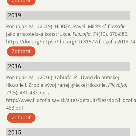
Zobraziť
2019
Porubjak, M. . (2019). HOBZA, Pavel: Mílétská filosofie
jako aristotelská konstrukce.
Filozofia
,
74
(10), 876-880.
https://doi.org/https://doi.org/10.31577/filozofia.2019.74
Zobraziť
2016
Porubjak, M. . (2016). Labuda, P.: Úvod do antickej
filozofie I. Zrod a vývoj ranej gréckej filozofie.
Filozofia
,
71
(5), 431-433. Cit z
http://www.filozofia.sav.sk/sites/default/files/doc/filozof
433.pdf
Zobraziť
2015