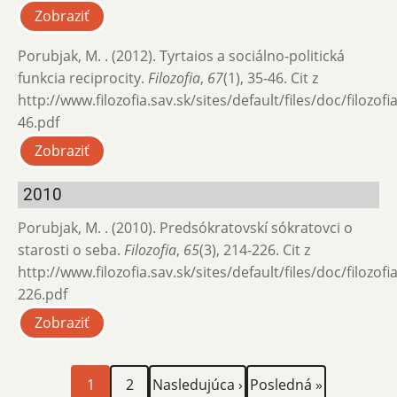
Zobraziť
Porubjak, M. . (2012). Tyrtaios a sociálno-politická
funkcia reciprocity.
Filozofia
,
67
(1), 35-46. Cit z
http://www.filozofia.sav.sk/sites/default/files/doc/filozof
46.pdf
Zobraziť
2010
Porubjak, M. . (2010). Predsókratovskí sókratovci o
starosti o seba.
Filozofia
,
65
(3), 214-226. Cit z
http://www.filozofia.sav.sk/sites/default/files/doc/filozof
226.pdf
Zobraziť
Aktuálna
Page
Ďalšia
Posledná
Stránkovanie
1
2
Nasledujúca ›
Posledná »