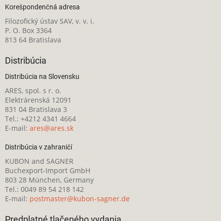
Korešpondenčná adresa
Filozofický ústav SAV, v. v. i.
P. O. Box 3364
813 64 Bratislava
Distribúcia
Distribúcia na Slovensku
ARES, spol. s r. o.
Elektrárenská 12091
831 04 Bratislava 3
Tel.: +4212 4341 4664
E-mail:
ares@ares.sk
Distribúcia v zahraničí
KUBON and SAGNER
Buchexport-Import GmbH
803 28 München, Germany
Tel.: 0049 89 54 218 142
E-mail:
postmaster@kubon-sagner.de
Predplatné tlačeného vydania