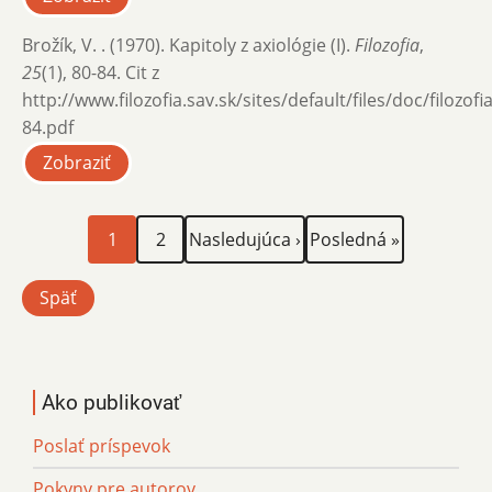
Brožík, V. . (1970). Kapitoly z axiológie (I).
Filozofia
,
25
(1), 80-84. Cit z
http://www.filozofia.sav.sk/sites/default/files/doc/filozof
84.pdf
Zobraziť
Aktuálna
Page
Ďalšia
Posledná
Stránkovanie
1
2
Nasledujúca ›
Posledná »
stránka
strana
strana
Späť
Ako publikovať
Poslať príspevok
Pokyny pre autorov