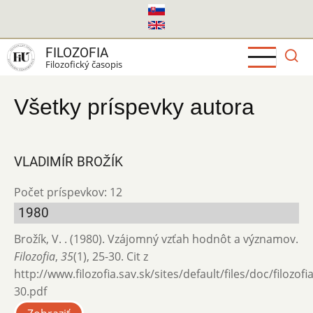
Skočiť
na
hlavný
FILOZOFIA
obsah
Filozofický časopis
Všetky príspevky autora
VLADIMÍR BROŽÍK
Počet príspevkov: 12
1980
Brožík, V. . (1980). Vzájomný vzťah hodnôt a významov.
Filozofia
,
35
(1), 25-30. Cit z
http://www.filozofia.sav.sk/sites/default/files/doc/filozof
30.pdf