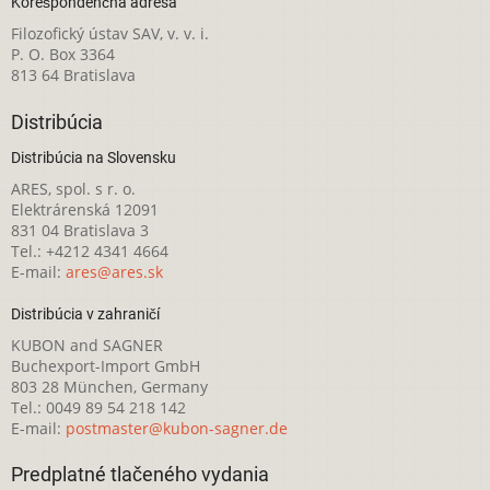
Korešpondenčná adresa
Filozofický ústav SAV, v. v. i.
P. O. Box 3364
813 64 Bratislava
Distribúcia
Distribúcia na Slovensku
ARES, spol. s r. o.
Elektrárenská 12091
831 04 Bratislava 3
Tel.: +4212 4341 4664
E-mail:
ares@ares.sk
Distribúcia v zahraničí
KUBON and SAGNER
Buchexport-Import GmbH
803 28 München, Germany
Tel.: 0049 89 54 218 142
E-mail:
postmaster@kubon-sagner.de
Predplatné tlačeného vydania