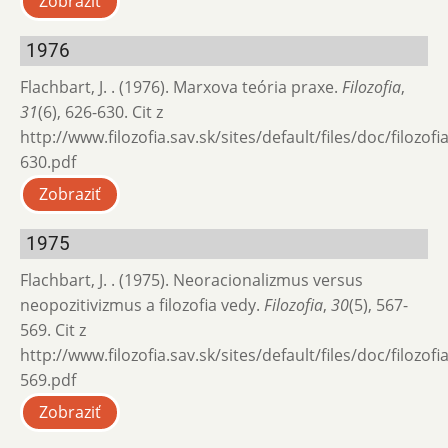
Zobraziť
1976
Flachbart, J. . (1976). Marxova teória praxe.
Filozofia
,
31
(6), 626-630. Cit z
http://www.filozofia.sav.sk/sites/default/files/doc/filozof
630.pdf
Zobraziť
1975
Flachbart, J. . (1975). Neoracionalizmus versus
neopozitivizmus a filozofia vedy.
Filozofia
,
30
(5), 567-
569. Cit z
http://www.filozofia.sav.sk/sites/default/files/doc/filozof
569.pdf
Zobraziť