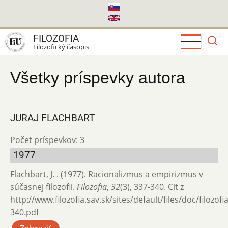
Skočiť
na
hlavný
FILOZOFIA
obsah
Filozofický časopis
Všetky príspevky autora
JURAJ FLACHBART
Počet príspevkov: 3
1977
Flachbart, J. . (1977). Racionalizmus a empirizmus v
súčasnej filozofii.
Filozofia
,
32
(3), 337-340. Cit z
http://www.filozofia.sav.sk/sites/default/files/doc/filozof
340.pdf