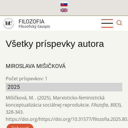
Skočiť
na
hlavný
FILOZOFIA
obsah
Filozofický časopis
Všetky príspevky autora
MIROSLAVA MIŠIČKOVÁ
Počet príspevkov: 1
2025
Mišičková, M. . (2025). Marxisticko-feministická
konceptualizácia sociálnej reprodukcie.
Filozofia
,
80
(3),
328-343.
https://doi.org/https://doi.org/10.31577/filozofia.2025.80