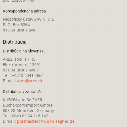
DIČ: 2020794149
Korešpondenčná adresa
Filozofický ústav SAV, v. v. i.
P. O. Box 3364
813 64 Bratislava
Distribúcia
Distribúcia na Slovensku
ARES, spol. s r. o.
Elektrárenská 12091
831 04 Bratislava 3
Tel.: +4212 4341 4664
E-mail:
ares@ares.sk
Distribúcia v zahraničí
KUBON and SAGNER
Buchexport-Import GmbH
803 28 München, Germany
Tel.: 0049 89 54 218 142
E-mail:
postmaster@kubon-sagner.de