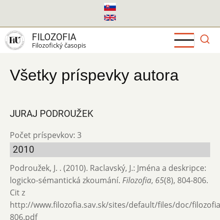
Skočiť
na
hlavný
FILOZOFIA
obsah
Filozofický časopis
Všetky príspevky autora
JURAJ PODROUŽEK
Počet príspevkov: 3
2010
Podroužek, J. . (2010). Raclavský, J.: Jména a deskripce:
logicko-sémantická zkoumání.
Filozofia
,
65
(8), 804-806.
Cit z
http://www.filozofia.sav.sk/sites/default/files/doc/filozof
806.pdf