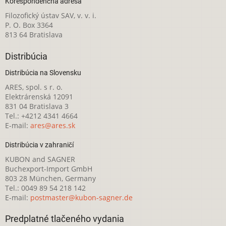
Korešpondenčná adresa
Filozofický ústav SAV, v. v. i.
P. O. Box 3364
813 64 Bratislava
Distribúcia
Distribúcia na Slovensku
ARES, spol. s r. o.
Elektrárenská 12091
831 04 Bratislava 3
Tel.: +4212 4341 4664
E-mail:
ares@ares.sk
Distribúcia v zahraničí
KUBON and SAGNER
Buchexport-Import GmbH
803 28 München, Germany
Tel.: 0049 89 54 218 142
E-mail:
postmaster@kubon-sagner.de
Predplatné tlačeného vydania