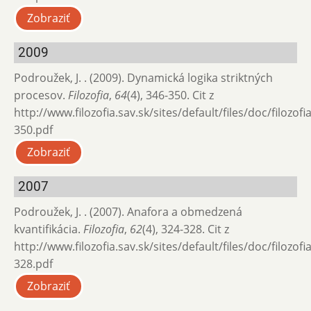
Zobraziť
2009
Podroužek, J. . (2009). Dynamická logika striktných
procesov.
Filozofia
,
64
(4), 346-350. Cit z
http://www.filozofia.sav.sk/sites/default/files/doc/filozof
350.pdf
Zobraziť
2007
Podroužek, J. . (2007). Anafora a obmedzená
kvantifikácia.
Filozofia
,
62
(4), 324-328. Cit z
http://www.filozofia.sav.sk/sites/default/files/doc/filozof
328.pdf
Zobraziť