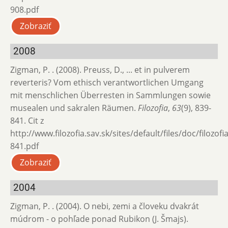
908.pdf
Zobraziť
2008
Zigman, P. . (2008). Preuss, D., ... et in pulverem
reverteris? Vom ethisch verantwortlichen Umgang
mit menschlichen Überresten in Sammlungen sowie
musealen und sakralen Räumen.
Filozofia
,
63
(9), 839-
841. Cit z
http://www.filozofia.sav.sk/sites/default/files/doc/filozof
841.pdf
Zobraziť
2004
Zigman, P. . (2004). O nebi, zemi a človeku dvakrát
múdrom - o pohľade ponad Rubikon (J. Šmajs).