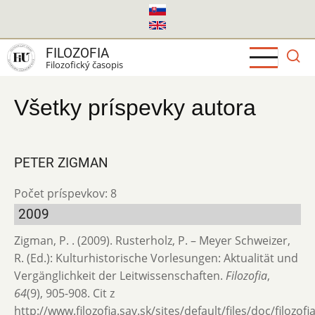
Skočiť
na
hlavný
FILOZOFIA
obsah
Filozofický časopis
Všetky príspevky autora
PETER ZIGMAN
Počet príspevkov: 8
2009
Zigman, P. . (2009). Rusterholz, P. – Meyer Schweizer,
R. (Ed.): Kulturhistorische Vorlesungen: Aktualität und
Vergänglichkeit der Leitwissenschaften.
Filozofia
,
64
(9), 905-908. Cit z
http://www.filozofia.sav.sk/sites/default/files/doc/filozof