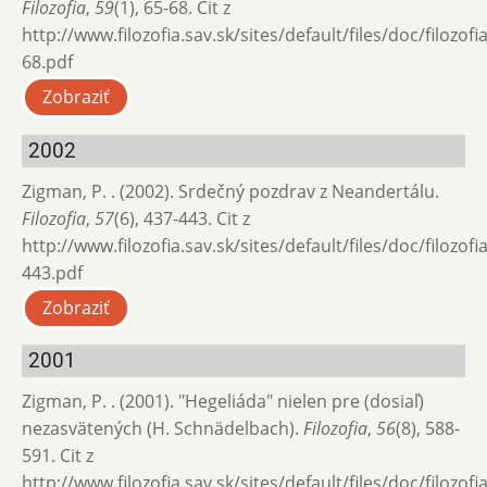
Filozofia
,
59
(1), 65-68. Cit z
http://www.filozofia.sav.sk/sites/default/files/doc/filozof
68.pdf
Zobraziť
2002
Zigman, P. . (2002). Srdečný pozdrav z Neandertálu.
Filozofia
,
57
(6), 437-443. Cit z
http://www.filozofia.sav.sk/sites/default/files/doc/filozof
443.pdf
Zobraziť
2001
Zigman, P. . (2001). "Hegeliáda" nielen pre (dosiaľ)
nezasvätených (H. Schnädelbach).
Filozofia
,
56
(8), 588-
591. Cit z
http://www.filozofia.sav.sk/sites/default/files/doc/filozof