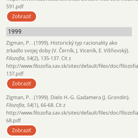
591.pdf
Zobraziť
1999
Zigman, P. . (1999). Historický typ racionality ako
zrkadlo svojej doby (V. Černík, J. Viceník, E. Višňovský).
Filozofia
,
54
(2), 135-137. Cit z
http://www.filozofia.sav.sk/sites/default/files/doc/filozof
137.pdf
Zobraziť
Zigman, P. . (1999). Dielo H.-G. Gadamera (J. Grondin).
Filozofia
,
54
(1), 66-68. Cit z
http://www.filozofia.sav.sk/sites/default/files/doc/filozof
68.pdf
Zobraziť