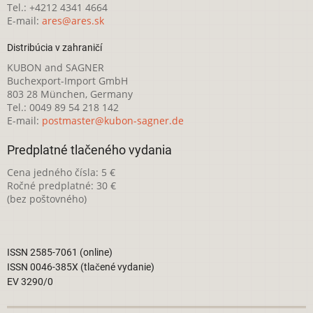
Tel.: +4212 4341 4664
E-mail:
ares@ares.sk
Distribúcia v zahraničí
KUBON and SAGNER
Buchexport-Import GmbH
803 28 München, Germany
Tel.: 0049 89 54 218 142
E-mail:
postmaster@kubon-sagner.de
Predplatné tlačeného vydania
Cena jedného čísla: 5 €
Ročné predplatné: 30 €
(bez poštovného)
ISSN 2585-7061 (online)
ISSN 0046-385X (tlačené vydanie)
EV 3290/0