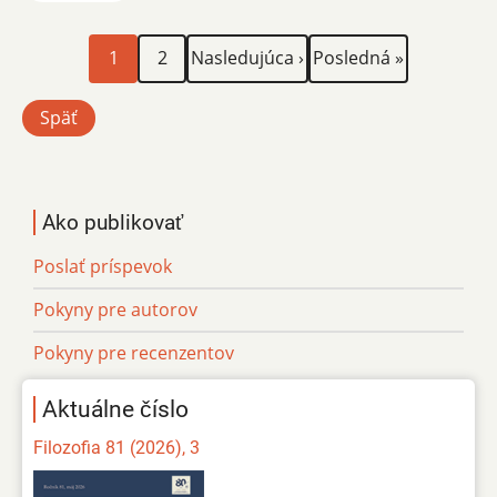
Aktuálna
Page
Ďalšia
Posledná
Stránkovanie
1
2
Nasledujúca ›
Posledná »
stránka
strana
strana
Späť
Ako publikovať
Poslať príspevok
Pokyny pre autorov
Pokyny pre recenzentov
Aktuálne číslo
Filozofia 81 (2026), 3