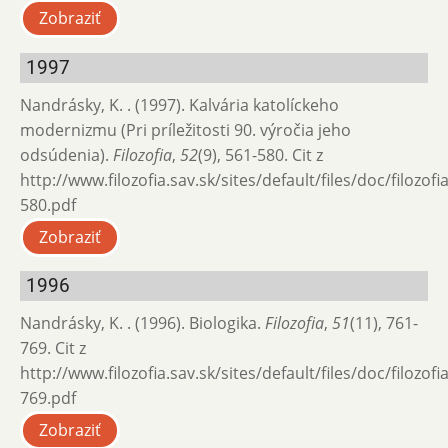
Zobraziť
1997
Nandrásky, K. . (1997). Kalvária katolíckeho
modernizmu (Pri príležitosti 90. výročia jeho
odsúdenia).
Filozofia
,
52
(9), 561-580. Cit z
http://www.filozofia.sav.sk/sites/default/files/doc/filozof
580.pdf
Zobraziť
1996
Nandrásky, K. . (1996). Biologika.
Filozofia
,
51
(11), 761-
769. Cit z
http://www.filozofia.sav.sk/sites/default/files/doc/filozof
769.pdf
Zobraziť