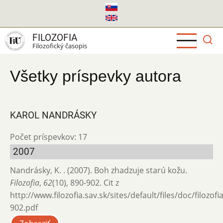
Skočiť
na
hlavný
FILOZOFIA
obsah
Filozofický časopis
Všetky príspevky autora
KAROL NANDRÁSKY
Počet príspevkov: 17
2007
Nandrásky, K. . (2007). Boh zhadzuje starú kožu.
Filozofia
,
62
(10), 890-902. Cit z
http://www.filozofia.sav.sk/sites/default/files/doc/filozof
902.pdf