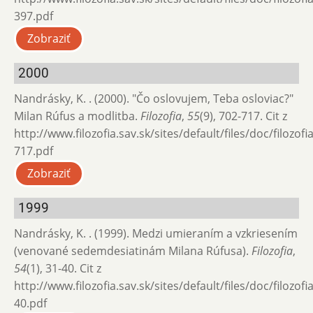
397.pdf
Zobraziť
2000
Nandrásky, K. . (2000). "Čo oslovujem, Teba osloviac?"
Milan Rúfus a modlitba.
Filozofia
,
55
(9), 702-717. Cit z
http://www.filozofia.sav.sk/sites/default/files/doc/filozof
717.pdf
Zobraziť
1999
Nandrásky, K. . (1999). Medzi umieraním a vzkriesením
(venované sedemdesiatinám Milana Rúfusa).
Filozofia
,
54
(1), 31-40. Cit z
http://www.filozofia.sav.sk/sites/default/files/doc/filozof
40.pdf