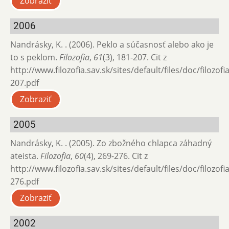
Zobraziť
2006
Nandrásky, K. . (2006). Peklo a súčasnosť alebo ako je
to s peklom.
Filozofia
,
61
(3), 181-207. Cit z
http://www.filozofia.sav.sk/sites/default/files/doc/filozof
207.pdf
Zobraziť
2005
Nandrásky, K. . (2005). Zo zbožného chlapca záhadný
ateista.
Filozofia
,
60
(4), 269-276. Cit z
http://www.filozofia.sav.sk/sites/default/files/doc/filozof
276.pdf
Zobraziť
2002