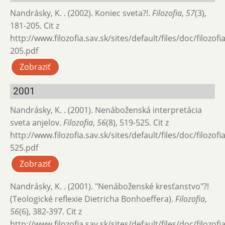
Nandrásky, K. . (2002). Koniec sveta?!.
Filozofia
,
57
(3),
181-205. Cit z
http://www.filozofia.sav.sk/sites/default/files/doc/filozof
205.pdf
Zobraziť
2001
Nandrásky, K. . (2001). Nenáboženská interpretácia
sveta anjelov.
Filozofia
,
56
(8), 519-525. Cit z
http://www.filozofia.sav.sk/sites/default/files/doc/filozof
525.pdf
Zobraziť
Nandrásky, K. . (2001). "Nenáboženské kresťanstvo"?!
(Teologické reflexie Dietricha Bonhoeffera).
Filozofia
,
56
(6), 382-397. Cit z
http://www.filozofia.sav.sk/sites/default/files/doc/filozof