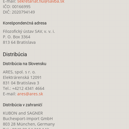
E-mail:
sekretariat.fiu@savba.sk
IČO: 00166995
DIČ: 2020794149
Korešpondenčná adresa
Filozofický ústav SAV, v. v. i.
P. O. Box 3364
813 64 Bratislava
Distribúcia
Distribúcia na Slovensku
ARES, spol. s r. o.
Elektrárenská 12091
831 04 Bratislava 3
Tel.: +4212 4341 4664
E-mail:
ares@ares.sk
Distribúcia v zahraničí
KUBON and SAGNER
Buchexport-Import GmbH
803 28 München, Germany