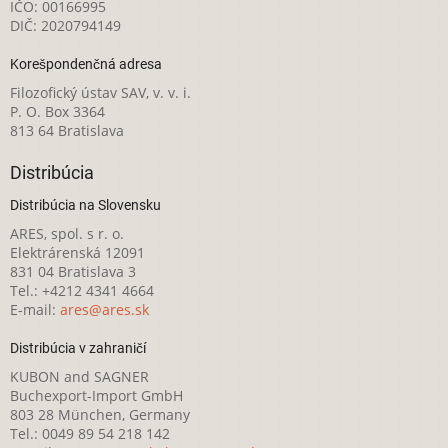
IČO: 00166995
DIČ: 2020794149
Korešpondenčná adresa
Filozofický ústav SAV, v. v. i.
P. O. Box 3364
813 64 Bratislava
Distribúcia
Distribúcia na Slovensku
ARES, spol. s r. o.
Elektrárenská 12091
831 04 Bratislava 3
Tel.: +4212 4341 4664
E-mail:
ares@ares.sk
Distribúcia v zahraničí
KUBON and SAGNER
Buchexport-Import GmbH
803 28 München, Germany
Tel.: 0049 89 54 218 142