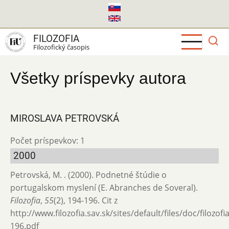
Skočiť
na
hlavný
FILOZOFIA
obsah
Filozofický časopis
Všetky príspevky autora
MIROSLAVA PETROVSKÁ
Počet príspevkov: 1
2000
Petrovská, M. . (2000). Podnetné štúdie o
portugalskom myslení (E. Abranches de Soveral).
Filozofia
,
55
(2), 194-196. Cit z
http://www.filozofia.sav.sk/sites/default/files/doc/filozof
196.pdf