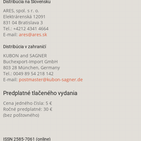
Distribúcia na Slovensku
ARES, spol. s r. o.
Elektrárenská 12091
831 04 Bratislava 3
Tel.: +4212 4341 4664
E-mail:
ares@ares.sk
Distribúcia v zahraničí
KUBON and SAGNER
Buchexport-Import GmbH
803 28 München, Germany
Tel.: 0049 89 54 218 142
E-mail:
postmaster@kubon-sagner.de
Predplatné tlačeného vydania
Cena jedného čísla: 5 €
Ročné predplatné: 30 €
(bez poštovného)
ISSN 2585-7061 (online)