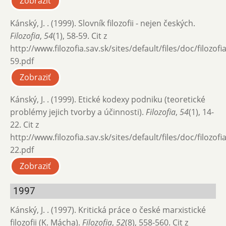
Zobraziť
Kánský, J. . (1999). Slovník filozofii - nejen českých.
Filozofia
,
54
(1), 58-59. Cit z
http://www.filozofia.sav.sk/sites/default/files/doc/filozof
59.pdf
Zobraziť
Kánský, J. . (1999). Etické kodexy podniku (teoretické
problémy jejich tvorby a účinnosti).
Filozofia
,
54
(1), 14-
22. Cit z
http://www.filozofia.sav.sk/sites/default/files/doc/filozof
22.pdf
Zobraziť
1997
Kánský, J. . (1997). Kritická práce o české marxistické
filozofii (K. Mácha).
Filozofia
,
52
(8), 558-560. Cit z