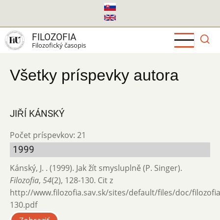
Skočiť
na
hlavný
FILOZOFIA
obsah
Filozofický časopis
Všetky príspevky autora
JIŘÍ KÁNSKÝ
Počet príspevkov: 21
1999
Kánský, J. . (1999). Jak žít smysluplně (P. Singer).
Filozofia
,
54
(2), 128-130. Cit z
http://www.filozofia.sav.sk/sites/default/files/doc/filozof
130.pdf