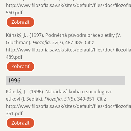
http://www.filozofia.sav.sk/sites/default/files/doc/filozof
560.pdf
Zobraziť
Kánský, J. . (1997). Podnětná původní práce z etiky (V.
Gluchman).
Filozofia
,
52
(7), 487-489. Cit z
http://www.filozofia.sav.sk/sites/default/files/doc/filozof
489.pdf
Zobraziť
1996
Kánský, J. . (1996). Nabádavá kniha o sociologovi-
etikovi (J. Sedlák).
Filozofia
,
51
(5), 349-351. Cit z
http://www.filozofia.sav.sk/sites/default/files/doc/filozof
351.pdf
Zobraziť