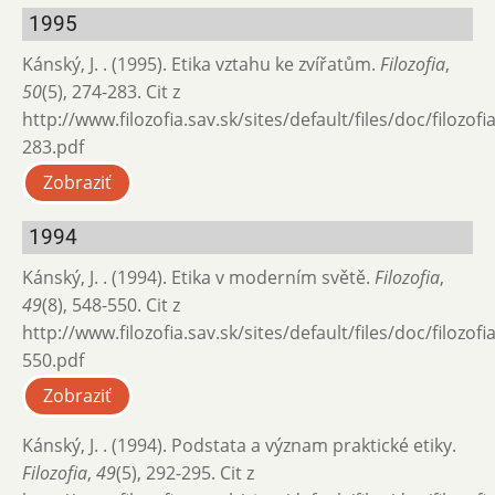
1995
Kánský, J. . (1995). Etika vztahu ke zvířatům.
Filozofia
,
50
(5), 274-283. Cit z
http://www.filozofia.sav.sk/sites/default/files/doc/filozof
283.pdf
Zobraziť
1994
Kánský, J. . (1994). Etika v moderním světě.
Filozofia
,
49
(8), 548-550. Cit z
http://www.filozofia.sav.sk/sites/default/files/doc/filozof
550.pdf
Zobraziť
Kánský, J. . (1994). Podstata a význam praktické etiky.
Filozofia
,
49
(5), 292-295. Cit z