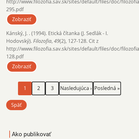
http://www.filozofia.sav.sk/sites/default/files/doc/filozof
295.pdf
Zobraziť
Kánský, J. . (1994). Etická čítanka (J. Sedlák - I.
Hodovský).
Filozofia
,
49
(2), 127-128. Cit z
http://www.filozofia.sav.sk/sites/default/files/doc/filozof
128.pdf
Zobraziť
Aktuálna
Page
Page
Ďalšia
Posledná
Stránkovanie
1
2
3
Nasledujúca ›
Posledná »
stránka
strana
strana
Späť
Ako publikovať