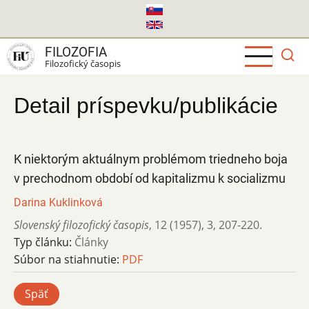
Skočiť
na
hlavný
FILOZOFIA
obsah
Filozofický časopis
Detail príspevku/publikácie
K niektorým aktuálnym problémom triedneho boja
v prechodnom období od kapitalizmu k socializmu
Darina Kuklinková
Slovenský filozofický časopis
,
12 (1957)
,
3
,
207-220.
Typ článku:
Články
Súbor na stiahnutie:
PDF
Späť