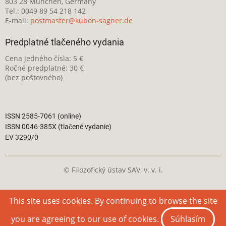
803 28 München, Germany
Tel.: 0049 89 54 218 142
E-mail:
postmaster@kubon-sagner.de
Predplatné tlačeného vydania
Cena jedného čísla: 5 €
Ročné predplatné: 30 €
(bez poštovného)
ISSN 2585-7061 (online)
ISSN 0046-385X (tlačené vydanie)
EV 3290/0
© Filozofický ústav SAV, v. v. i.
Táto webová stránka je licencovaná pod
Creative Commons
This site uses cookies. By continuing to browse the site
Attribution-NonCommercial 4.0 International License
you are agreeing to our use of cookies.
Súhlasím