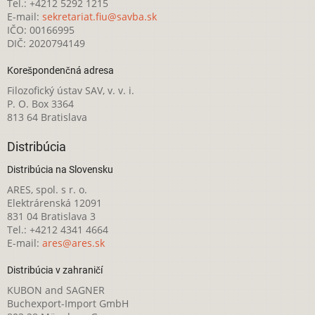
Tel.: +4212 5292 1215
E-mail:
sekretariat.fiu@savba.sk
IČO: 00166995
DIČ: 2020794149
Korešpondenčná adresa
Filozofický ústav SAV, v. v. i.
P. O. Box 3364
813 64 Bratislava
Distribúcia
Distribúcia na Slovensku
ARES, spol. s r. o.
Elektrárenská 12091
831 04 Bratislava 3
Tel.: +4212 4341 4664
E-mail:
ares@ares.sk
Distribúcia v zahraničí
KUBON and SAGNER
Buchexport-Import GmbH