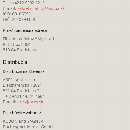
Tel.: +4212 5292 1215
E-mail:
sekretariat.fiu@savba.sk
IČO: 00166995
DIČ: 2020794149
Korešpondenčná adresa
Filozofický ústav SAV, v. v. i.
P. O. Box 3364
813 64 Bratislava
Distribúcia
Distribúcia na Slovensku
ARES, spol. s r. o.
Elektrárenská 12091
831 04 Bratislava 3
Tel.: +4212 4341 4664
E-mail:
ares@ares.sk
Distribúcia v zahraničí
KUBON and SAGNER
Buchexport-Import GmbH