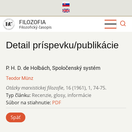
Skočiť
na
hlavný
FILOZOFIA
obsah
Filozofický časopis
Detail príspevku/publikácie
P. H. D. de Holbách, Spoločenský systém
Teodor Münz
Otázky marxistickej filozofie
,
16 (1961)
,
1
,
74-75.
Typ článku:
Recenzie, glosy, informácie
Súbor na stiahnutie:
PDF
Späť