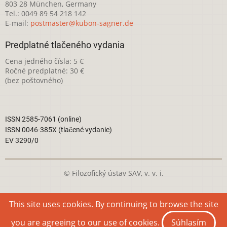
803 28 München, Germany
Tel.: 0049 89 54 218 142
E-mail:
postmaster@kubon-sagner.de
Predplatné tlačeného vydania
Cena jedného čísla: 5 €
Ročné predplatné: 30 €
(bez poštovného)
ISSN 2585-7061 (online)
ISSN 0046-385X (tlačené vydanie)
EV 3290/0
© Filozofický ústav SAV, v. v. i.
Táto webová stránka je licencovaná pod
Creative Commons
This site uses cookies. By continuing to browse the site
Attribution-NonCommercial 4.0 International License
you are agreeing to our use of cookies.
Súhlasím